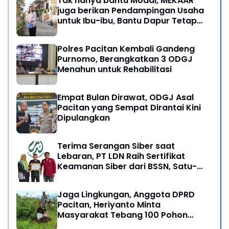
Tak hanya bantu Modal, MEKAAR
juga berikan Pendampingan Usaha
untuk Ibu-ibu, Bantu Dapur Tetap
Ngebul
Polres Pacitan Kembali Gandeng
Purnomo, Berangkatkan 3 ODGJ
Menahun untuk Rehabilitasi
Empat Bulan Dirawat, ODGJ Asal
Pacitan yang Sempat Dirantai Kini
Dipulangkan
Terima Serangan Siber saat
Lebaran, PT LDN Raih Sertifikat
Keamanan Siber dari BSSN, Satu-
satunya di Karesidenan Madiun
Raya
Jaga Lingkungan, Anggota DPRD
Pacitan, Heriyanto Minta
Masyarakat Tebang 100 Pohon
diganti Tanam 1000 Pohon