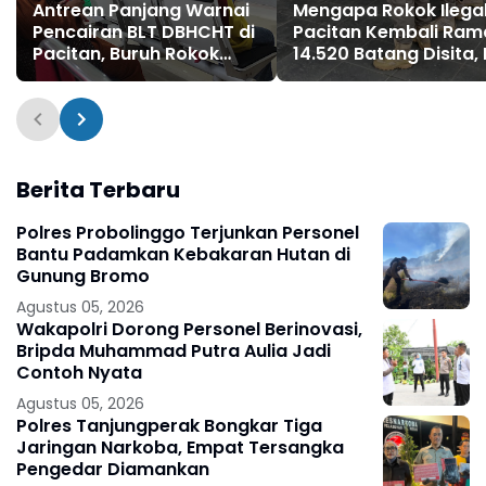
Antrean Panjang Warnai
Mengapa Rokok Ilegal
Pencairan BLT DBHCHT di
Pacitan Kembali Ram
Pacitan, Buruh Rokok
14.520 Batang Disita, I
Akhirnya Bernapas Lega
Faktor Penyebab dan
Dampaknya
Berita Terbaru
Polres Probolinggo Terjunkan Personel
Bantu Padamkan Kebakaran Hutan di
Gunung Bromo
Agustus 05, 2026
Wakapolri Dorong Personel Berinovasi,
Bripda Muhammad Putra Aulia Jadi
Contoh Nyata
Agustus 05, 2026
Polres Tanjungperak Bongkar Tiga
Jaringan Narkoba, Empat Tersangka
Pengedar Diamankan