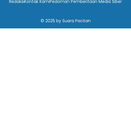
Redaksi
Kontak Kami
Pedoman Pemberitaan Media Siber
© 2025
by
Suara Pacitan