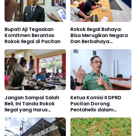
Bupati Aji Tegaskan
Rokok Ilegal Bahaya:
Komitmen Berantas
Bisa Merugikan Negara
Rokok Ilegal di Pacitan
Dan Berbahaya
Kehidupan Masyarakat,
Kata Instansi Pacitan
Jangan Sampai Salah
Ketua Komisi II DPRD
Beli, Ini Tanda Rokok
Pacitan Dorong
Ilegal yang Harus
Pentahelix dalam
Diwaspadai Warga
Pemberantasan Rokok
Pacitan
Ilegal