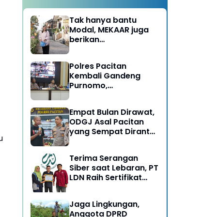
Tak hanya bantu
Modal, MEKAAR juga
berikan
Pendampingan Usaha
untuk Ibu-ibu, Bantu
Polres Pacitan
Dapur Tetap Ngebul
Kembali Gandeng
Purnomo,
Berangkatkan 3 ODGJ
Menahun untuk
Empat Bulan Dirawat,
Rehabilitasi
ODGJ Asal Pacitan
yang Sempat Dirantai
u
Kini Dipulangkan
Terima Serangan
Siber saat Lebaran, PT
LDN Raih Sertifikat
Keamanan Siber dari
BSSN, Satu-satunya di
Jaga Lingkungan,
Karesidenan Madiun
Anggota DPRD
Raya