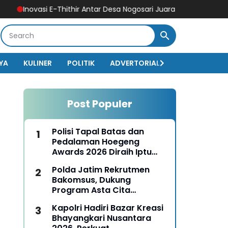
asi E-Thithir Antar Desa Nogosari Juara 1 Lomba Tiga Pilar Nasion
YA
KULINER
POLITIK
ADVERTORIAL
BISNIS
EKO
Post Populer
Polisi Tapal Batas dan
Pedalaman Hoegeng
Awards 2026 Diraih Iptu
Motalip Litiloly, Bukti
Polda Jatim Rekrutmen
Pengabdian Humanis di
Bakomsus, Dukung
Nduga
Program Asta Cita
Presiden RI
Kapolri Hadiri Bazar Kreasi
Bhayangkari Nusantara