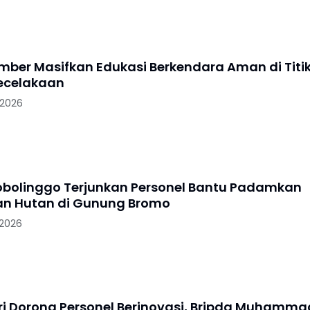
ember Masifkan Edukasi Berkendara Aman di Titi
ecelakaan
 2026
robolinggo Terjunkan Personel Bantu Padamkan
n Hutan di Gunung Bromo
 2026
i Dorong Personel Berinovasi, Bripda Muhamma