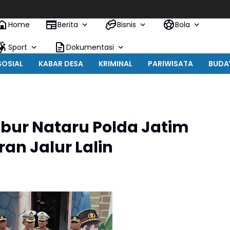
Inov
Home
Berita
Bisnis
Bola
Sport
Dokumentasi
SOSIAL
KABAR DESA
KRIMINAL
PARIWISATA
BUDA
Libur Nataru Polda Jatim
an Jalur Lalin