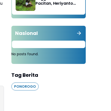
lu
Pacitan, Heriyanto
Minta Masyarakat
Tebang 100 Pohon
diganti Tanam 1000
Pohon
Nasional
No posts found.
Tag Berita
PONOROGO