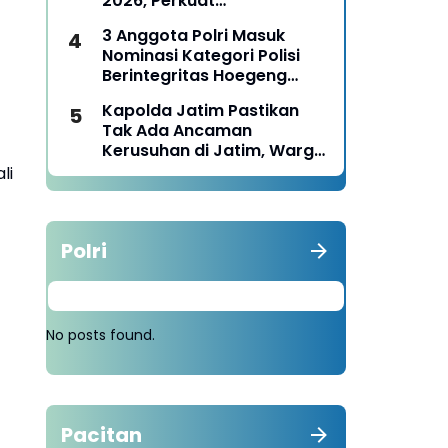
2026, Perkuat
Pemberdayaan UMKM dan
3 Anggota Polri Masuk
Budaya Lokal
Nominasi Kategori Polisi
Berintegritas Hoegeng
Awards 2026
Kapolda Jatim Pastikan
Tak Ada Ancaman
Kerusuhan di Jatim, Warga
Diminta Tak Percaya Hoaks
li
Polri
No posts found.
Pacitan