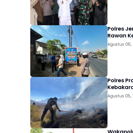
Polres J
Rawan K
Agustus 06,
Polres P
Kebakara
Agustus 05,
Wakapolr