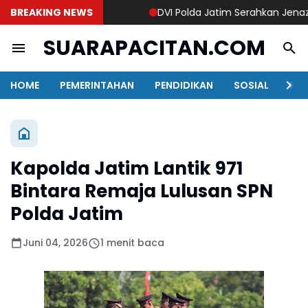
BREAKING NEWS
DVI Polda Jatim Serahkan Jenazah Ke
SUARAPACITAN.COM
HOME
PEMERINTAHAN
PENDIDIKAN
SOSIAL
KAB
Kapolda Jatim Lantik 971
Bintara Remaja Lulusan SPN
Polda Jatim
Juni 04, 2026
1 menit baca