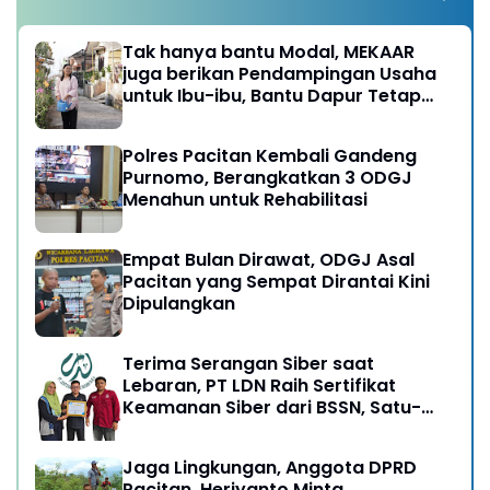
Tak hanya bantu Modal, MEKAAR
juga berikan Pendampingan Usaha
untuk Ibu-ibu, Bantu Dapur Tetap
Ngebul
Polres Pacitan Kembali Gandeng
Purnomo, Berangkatkan 3 ODGJ
Menahun untuk Rehabilitasi
Empat Bulan Dirawat, ODGJ Asal
Pacitan yang Sempat Dirantai Kini
Dipulangkan
Terima Serangan Siber saat
Lebaran, PT LDN Raih Sertifikat
Keamanan Siber dari BSSN, Satu-
satunya di Karesidenan Madiun
Raya
Jaga Lingkungan, Anggota DPRD
Pacitan, Heriyanto Minta