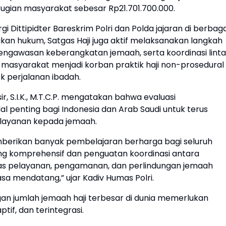
rugian masyarakat sebesar Rp21.701.700.000.
 Dittipidter Bareskrim Polri dan Polda jajaran di berbaga
kan hukum, Satgas Haji juga aktif melaksanakan langkah
engawasan keberangkatan jemaah, serta koordinasi linta
asyarakat menjadi korban praktik haji non-prosedural
 perjalanan ibadah.
sir, S.I.K., M.T.C.P. mengatakan bahwa evaluasi
al penting bagi Indonesia dan Arab Saudi untuk terus
elayanan kepada jemaah.
mberikan banyak pembelajaran berharga bagi seluruh
ng komprehensif dan penguatan koordinasi antara
itas pelayanan, pengamanan, dan perlindungan jemaah
sa mendatang,” ujar Kadiv Humas Polri.
an jumlah jemaah haji terbesar di dunia memerlukan
tif, dan terintegrasi.