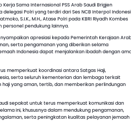
o Kerja Sama Internasional PSS Arab Saudi Brigjen
delegasi Polri yang terdiri dari Ses NCB Interpol Indones
yatmoko, S.I.K., M.H., Atase Polri pada KBRI Riyadh Kombes
an personel pendukung lainnya.
nyampaikan apresiasi kepada Pemerintah Kerajaan Ara
yanan, serta pengamanan yang diberikan selama
a jemaah Indonesia dapat menjalankan ibadah dengan ama
s memperkuat koordinasi antara Satgas Haji,
esia, serta seluruh kementerian dan lembaga terkait
aji yang aman, tertib, dan memberikan perlindungan
Saudi sepakat untuk terus memperkuat komunikasi dan
k selama ini, khususnya dalam mendukung pengamanan,
ngalaman, serta peningkatan kualitas pelayanan jemaah