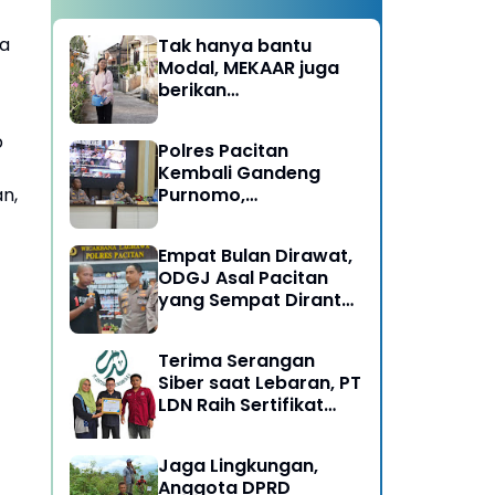
ia
Tak hanya bantu
Modal, MEKAAR juga
berikan
Pendampingan Usaha
untuk Ibu-ibu, Bantu
b
Polres Pacitan
Dapur Tetap Ngebul
Kembali Gandeng
n,
Purnomo,
Berangkatkan 3 ODGJ
Menahun untuk
Empat Bulan Dirawat,
Rehabilitasi
ODGJ Asal Pacitan
yang Sempat Dirantai
Kini Dipulangkan
Terima Serangan
Siber saat Lebaran, PT
LDN Raih Sertifikat
Keamanan Siber dari
BSSN, Satu-satunya di
Jaga Lingkungan,
Karesidenan Madiun
Anggota DPRD
Raya