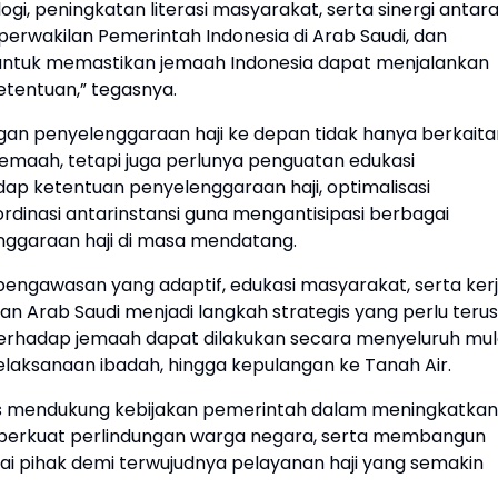
i, peningkatan literasi masyarakat, serta sinergi antar
 perwakilan Pemerintah Indonesia di Arab Saudi, dan
i untuk memastikan jemaah Indonesia dapat menjalankan
tentuan,” tegasnya.
 penyelenggaraan haji ke depan tidak hanya berkaita
emaah, tetapi juga perlunya penguatan edukasi
p ketentuan penyelenggaraan haji, optimalisasi
rdinasi antarinstansi guna mengantisipasi berbagai
ggaraan haji di masa mendatang.
, pengawasan yang adaptif, edukasi masyarakat, serta ker
n Arab Saudi menjadi langkah strategis yang perlu terus
terhadap jemaah dapat dilakukan secara menyeluruh mul
elaksanaan ibadah, hingga kepulangan ke Tanah Air.
s mendukung kebijakan pemerintah dalam meningkatkan
mperkuat perlindungan warga negara, serta membangun
ai pihak demi terwujudnya pelayanan haji yang semakin