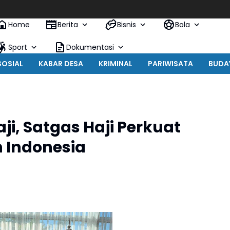
Home
Berita
Bisnis
Bola
Sport
Dokumentasi
SOSIAL
KABAR DESA
KRIMINAL
PARIWISATA
BUDA
ji, Satgas Haji Perkuat
 Indonesia