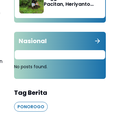
Pacitan, Heriyanto
Minta Masyarakat
n
Tebang 100 Pohon
diganti Tanam 1000
Pohon
Nasional
n
No posts found.
Tag Berita
PONOROGO