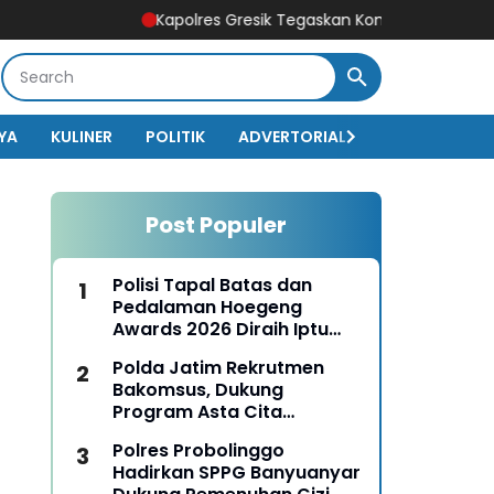
Kapolres Gresik Tegaskan Komitmen Polri Dukung Pen
YA
KULINER
POLITIK
ADVERTORIAL
BISNIS
EKO
Post Populer
Polisi Tapal Batas dan
Pedalaman Hoegeng
Awards 2026 Diraih Iptu
Motalip Litiloly, Bukti
Polda Jatim Rekrutmen
Pengabdian Humanis di
Bakomsus, Dukung
Nduga
Program Asta Cita
Presiden RI
Polres Probolinggo
Hadirkan SPPG Banyuanyar