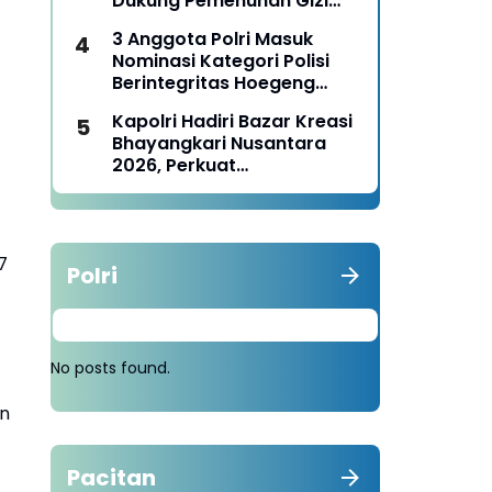
Dukung Pemenuhan Gizi
Nasional
3 Anggota Polri Masuk
Nominasi Kategori Polisi
Berintegritas Hoegeng
Awards 2026
Kapolri Hadiri Bazar Kreasi
Bhayangkari Nusantara
2026, Perkuat
Pemberdayaan UMKM dan
Budaya Lokal
7
Polri
No posts found.
an
Pacitan