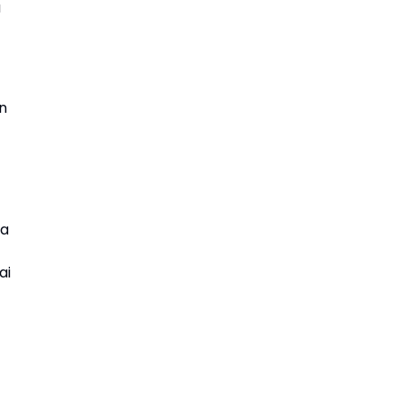
a
n
ja
ai