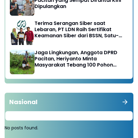
Pacitan yang Sempat Dirantai Kini
Dipulangkan
Terima Serangan Siber saat
Lebaran, PT LDN Raih Sertifikat
Keamanan Siber dari BSSN, Satu-
satunya di Karesidenan Madiun
Raya
Jaga Lingkungan, Anggota DPRD
Pacitan, Heriyanto Minta
Masyarakat Tebang 100 Pohon
diganti Tanam 1000 Pohon
Nasional
No posts found.