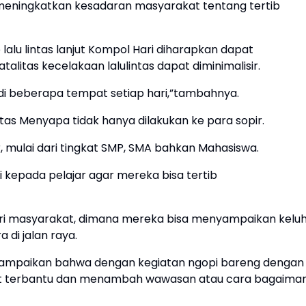
 meningkatkan kesadaran masyarakat tentang tertib
alu lintas lanjut Kompol Hari diharapkan dapat
litas kecelakaan lalulintas dapat diminimalisir.
 di beberapa tempat setiap hari,”tambahnya.
tas Menyapa tidak hanya dilakukan ke para sopir.
r, mulai dari tingkat SMP, SMA bahkan Mahasiswa.
i kepada pelajar agar mereka bisa tertib
dari masyarakat, dimana mereka bisa menyampaikan kelu
di jalan raya.
nyampaikan bahwa dengan kegiatan ngopi bareng dengan
apat terbantu dan menambah wawasan atau cara bagaima