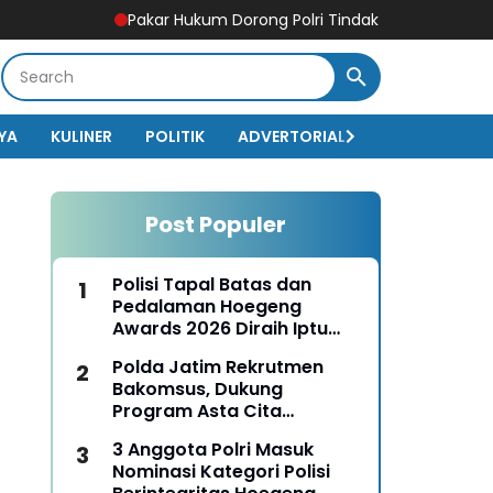
Pakar Hukum Dorong Polri Tindak Tegas Konten Medsos y
YA
KULINER
POLITIK
ADVERTORIAL
BISNIS
EKO
Post Populer
Polisi Tapal Batas dan
Pedalaman Hoegeng
Awards 2026 Diraih Iptu
Motalip Litiloly, Bukti
Polda Jatim Rekrutmen
Pengabdian Humanis di
Bakomsus, Dukung
Nduga
Program Asta Cita
Presiden RI
3 Anggota Polri Masuk
Nominasi Kategori Polisi