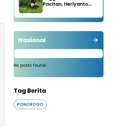
Pacitan, Heriyanto
Minta Masyarakat
Tebang 100 Pohon
diganti Tanam 1000
Pohon
Nasional
No posts found.
Tag Berita
PONOROGO