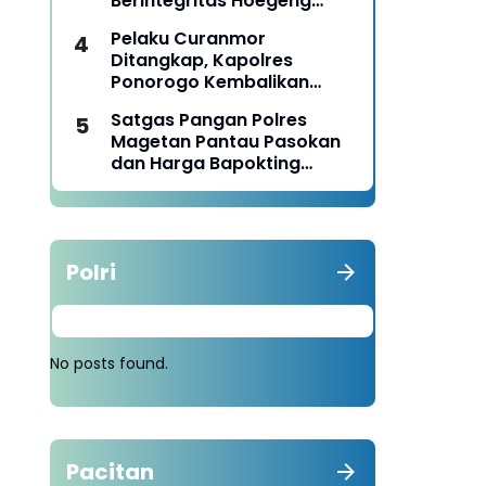
Berintegritas Hoegeng
Awards 2026
Pelaku Curanmor
Ditangkap, Kapolres
Ponorogo Kembalikan
Motor Milik Korban
Satgas Pangan Polres
Magetan Pantau Pasokan
dan Harga Bapokting
Pascalebaran
Polri
No posts found.
Pacitan