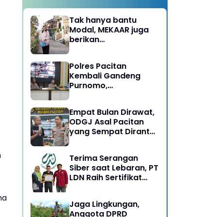
Tak hanya bantu
Modal, MEKAAR juga
berikan
Pendampingan Usaha
untuk Ibu-ibu, Bantu
Polres Pacitan
Dapur Tetap Ngebul
Kembali Gandeng
Purnomo,
Berangkatkan 3 ODGJ
Menahun untuk
Empat Bulan Dirawat,
Rehabilitasi
ODGJ Asal Pacitan
yang Sempat Dirantai
Kini Dipulangkan
h
Terima Serangan
Siber saat Lebaran, PT
LDN Raih Sertifikat
Keamanan Siber dari
BSSN, Satu-satunya di
na
Jaga Lingkungan,
Karesidenan Madiun
Anggota DPRD
Raya