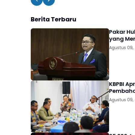
Berita Terbaru
Pakar Hu
yang Me
Agustus 09,
KBPBI Ap
Pembaha
Agustus 09,