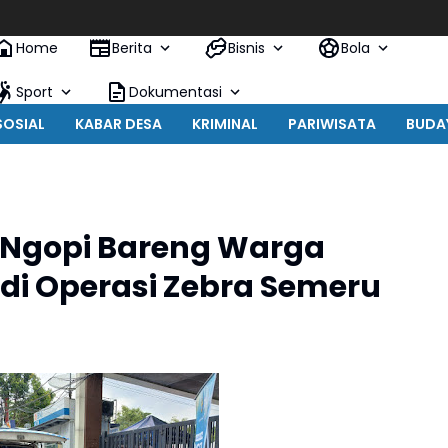
Home
Berita
Bisnis
Bola
Sport
Dokumentasi
SOSIAL
KABAR DESA
KRIMINAL
PARIWISATA
BUDA
m Ngopi Bareng Warga
in di Operasi Zebra Semeru