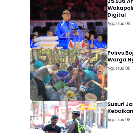
35.936 A
Wakapolr
Digital
Agustus 09,
Polres Bo
Warga 
Agustus 08,
Susuri Ja
Kebaikan
Agustus 08,