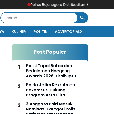
Polres Bojonegoro Distribusikan 8.000 Liter Air Bersih 
YA
KULINER
POLITIK
ADVERTORIAL
BISNIS
EKO
Post Populer
Polisi Tapal Batas dan
Pedalaman Hoegeng
Awards 2026 Diraih Iptu
Motalip Litiloly, Bukti
Polda Jatim Rekrutmen
Pengabdian Humanis di
Bakomsus, Dukung
Nduga
Program Asta Cita
Presiden RI
3 Anggota Polri Masuk
Nominasi Kategori Polisi