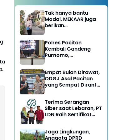
Tak hanya bantu
Modal, MEKAAR juga
berikan
Pendampingan Usaha
untuk Ibu-ibu, Bantu
ng
Polres Pacitan
Dapur Tetap Ngebul
Kembali Gandeng
Purnomo,
Berangkatkan 3 ODGJ
ta
Menahun untuk
a.
Empat Bulan Dirawat,
Rehabilitasi
ODGJ Asal Pacitan
yang Sempat Dirantai
Kini Dipulangkan
Terima Serangan
Siber saat Lebaran, PT
LDN Raih Sertifikat
Keamanan Siber dari
BSSN, Satu-satunya di
Jaga Lingkungan,
Karesidenan Madiun
Anggota DPRD
Raya