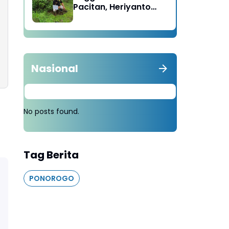
Pacitan, Heriyanto
Minta Masyarakat
Tebang 100 Pohon
diganti Tanam 1000
Pohon
Nasional
No posts found.
Tag Berita
PONOROGO