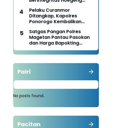
Berintegritas Hoegeng
Awards 2026
Pelaku Curanmor
Ditangkap, Kapolres
Ponorogo Kembalikan
Motor Milik Korban
Satgas Pangan Polres
Magetan Pantau Pasokan
dan Harga Bapokting
Pascalebaran
Polri
No posts found.
Pacitan