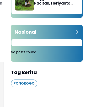
an
Pacitan, Heriyanto
Minta Masyarakat
Tebang 100 Pohon
diganti Tanam 1000
Pohon
Nasional
No posts found.
Tag Berita
PONOROGO