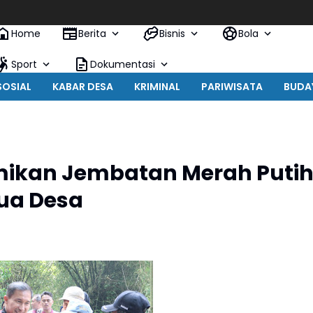
Home
Berita
Bisnis
Bola
Sport
Dokumentasi
SOSIAL
KABAR DESA
KRIMINAL
PARIWISATA
BUDA
esmikan Jembatan Merah Puti
ua Desa