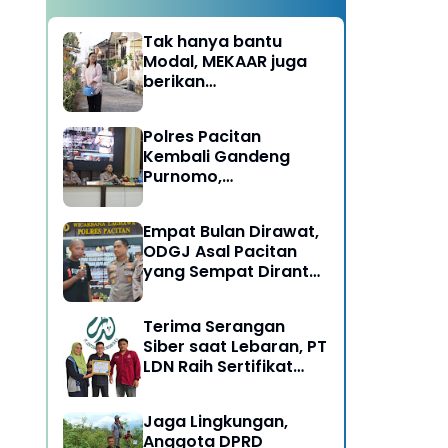
Tak hanya bantu
Modal, MEKAAR juga
berikan
Pendampingan Usaha
untuk Ibu-ibu, Bantu
Polres Pacitan
Dapur Tetap Ngebul
Kembali Gandeng
Purnomo,
Berangkatkan 3 ODGJ
Menahun untuk
Empat Bulan Dirawat,
Rehabilitasi
ODGJ Asal Pacitan
yang Sempat Dirantai
Kini Dipulangkan
Terima Serangan
Siber saat Lebaran, PT
LDN Raih Sertifikat
Keamanan Siber dari
BSSN, Satu-satunya di
Jaga Lingkungan,
Karesidenan Madiun
Anggota DPRD
Raya