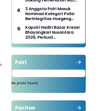
Dukung Pemenuhan Gizi
Nasional
3 Anggota Polri Masuk
Nominasi Kategori Polisi
Berintegritas Hoegeng
Awards 2026
Kapolri Hadiri Bazar Kreasi
Bhayangkari Nusantara
2026, Perkuat
Pemberdayaan UMKM dan
Budaya Lokal
Polri
n
No posts found.
Pacitan