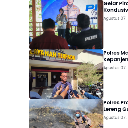
Gelar Pi
Kondusiv
Agustus 07,
Polres M
Kepanjen
Agustus 07,
Polres P
Lereng 
Agustus 07,