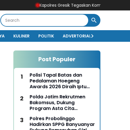
Kapolres Gresik Tegaskan Komitmen Polri Dukung Pendi
YA
KULINER
POLITIK
ADVERTORIAL
BISNIS
EKO
Post Populer
h
Polisi Tapal Batas dan
Pedalaman Hoegeng
Awards 2026 Diraih Iptu
Motalip Litiloly, Bukti
Polda Jatim Rekrutmen
Pengabdian Humanis di
Bakomsus, Dukung
Nduga
Program Asta Cita
Presiden RI
Polres Probolinggo
Hadirkan SPPG Banyuanyar