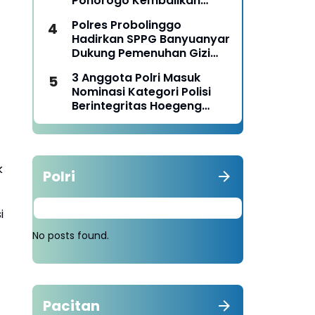
Ponorogo Kembalikan
Motor Milik Korban
Polres Probolinggo
Hadirkan SPPG Banyuanyar
Dukung Pemenuhan Gizi
Nasional
3 Anggota Polri Masuk
Nominasi Kategori Polisi
Berintegritas Hoegeng
Awards 2026
k
Polri
i
No posts found.
Pacitan