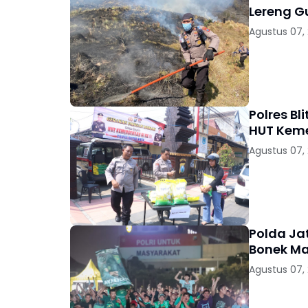
Lereng 
Agustus 07,
Polres B
HUT Keme
Agustus 07,
Polda Jat
Bonek Ma
Agustus 07,