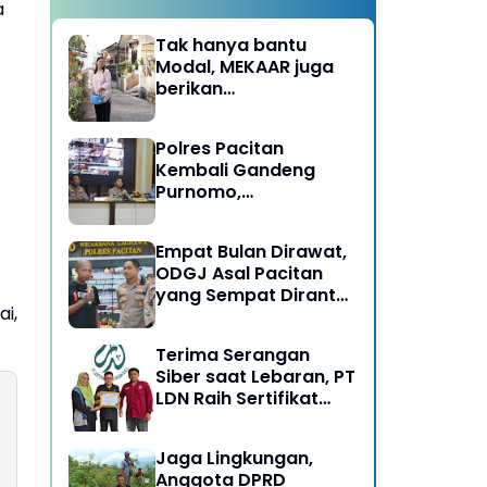
a
Tak hanya bantu
Modal, MEKAAR juga
berikan
Pendampingan Usaha
untuk Ibu-ibu, Bantu
Polres Pacitan
Dapur Tetap Ngebul
Kembali Gandeng
Purnomo,
Berangkatkan 3 ODGJ
Menahun untuk
Empat Bulan Dirawat,
Rehabilitasi
ODGJ Asal Pacitan
yang Sempat Dirantai
i,
Kini Dipulangkan
Terima Serangan
Siber saat Lebaran, PT
LDN Raih Sertifikat
Keamanan Siber dari
BSSN, Satu-satunya di
Jaga Lingkungan,
Karesidenan Madiun
Anggota DPRD
Raya