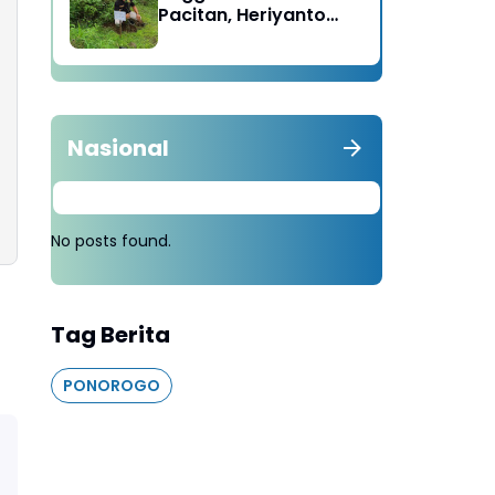
Pacitan, Heriyanto
Minta Masyarakat
Tebang 100 Pohon
diganti Tanam 1000
Pohon
Nasional
No posts found.
Tag Berita
PONOROGO