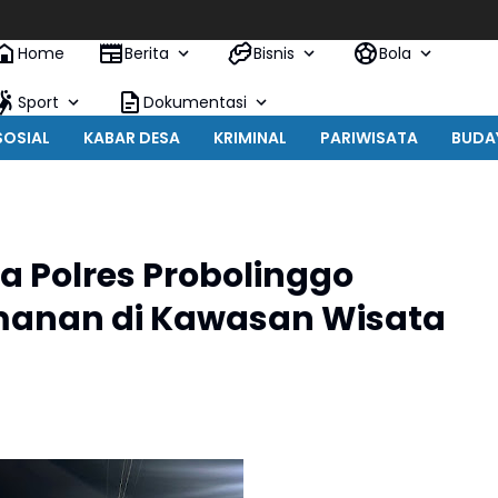
Home
Berita
Bisnis
Bola
Sport
Dokumentasi
SOSIAL
KABAR DESA
KRIMINAL
PARIWISATA
BUDA
a Polres Probolinggo
anan di Kawasan Wisata