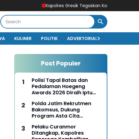
Kapolres Gresik Tegaskan Komitmen Polri Dukung Pen
YA
KULINER
POLITIK
ADVERTORIAL
BISNIS
EKO
Post Populer
Polisi Tapal Batas dan
Pedalaman Hoegeng
Awards 2026 Diraih Iptu
Motalip Litiloly, Bukti
Polda Jatim Rekrutmen
Pengabdian Humanis di
Bakomsus, Dukung
Nduga
Program Asta Cita
Presiden RI
Pelaku Curanmor
Ditangkap, Kapolres