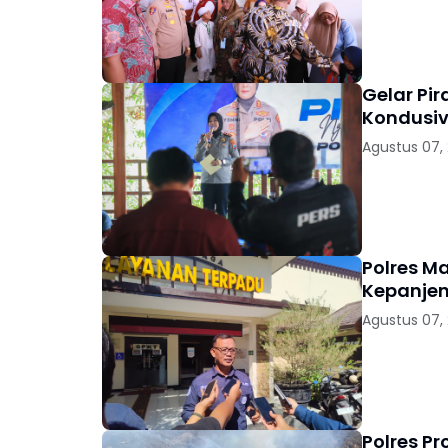
Gelar Pi
Kondusiv
Agustus 07,
Polres M
Kepanjen
Agustus 07,
Polres P