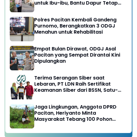
untuk Ibu-ibu, Bantu Dapur Tetap
Ngebul
Polres Pacitan Kembali Gandeng
Purnomo, Berangkatkan 3 ODGJ
Menahun untuk Rehabilitasi
Empat Bulan Dirawat, ODGJ Asal
Pacitan yang Sempat Dirantai Kini
Dipulangkan
Terima Serangan Siber saat
Lebaran, PT LDN Raih Sertifikat
Keamanan Siber dari BSSN, Satu-
satunya di Karesidenan Madiun
Raya
Jaga Lingkungan, Anggota DPRD
Pacitan, Heriyanto Minta
Masyarakat Tebang 100 Pohon
diganti Tanam 1000 Pohon