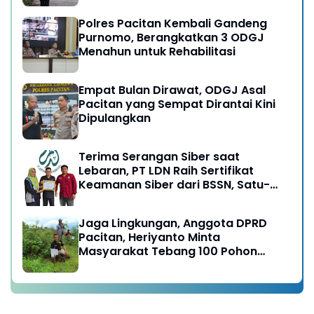
Polres Pacitan Kembali Gandeng
Purnomo, Berangkatkan 3 ODGJ
Menahun untuk Rehabilitasi
Empat Bulan Dirawat, ODGJ Asal
Pacitan yang Sempat Dirantai Kini
Dipulangkan
Terima Serangan Siber saat
Lebaran, PT LDN Raih Sertifikat
Keamanan Siber dari BSSN, Satu-
satunya di Karesidenan Madiun
Raya
Jaga Lingkungan, Anggota DPRD
Pacitan, Heriyanto Minta
Masyarakat Tebang 100 Pohon
diganti Tanam 1000 Pohon