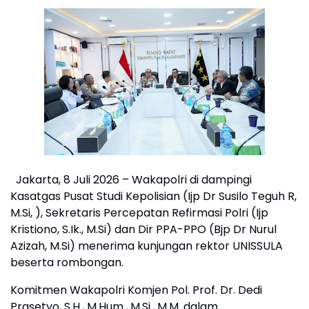
Jakarta, 8 Juli 2026 – Wakapolri di dampingi
Kasatgas Pusat Studi Kepolisian (Ijp Dr Susilo Teguh R,
M.Si, ), Sekretaris Percepatan Refirmasi Polri (Ijp
Kristiono, S.Ik., M.Si) dan Dir PPA-PPO (Bjp Dr Nurul
Azizah, M.Si) menerima kunjungan rektor UNISSULA
beserta rombongan.
Komitmen Wakapolri Komjen Pol. Prof. Dr. Dedi
Prasetyo, S.H., M.Hum., M.Si., M.M. dalam