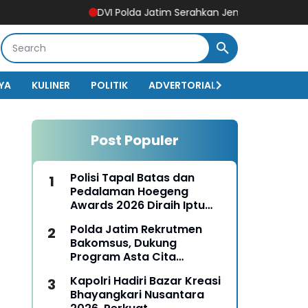
DVI Polda Jatim Serahkan Jenazah Kelima Korban KM Mu
YA
KULINER
POLITIK
ADVERTORIAL
BISNIS
EKO
Post Populer
Polisi Tapal Batas dan
Pedalaman Hoegeng
Awards 2026 Diraih Iptu
Motalip Litiloly, Bukti
Polda Jatim Rekrutmen
Pengabdian Humanis di
Bakomsus, Dukung
Nduga
Program Asta Cita
Presiden RI
Kapolri Hadiri Bazar Kreasi
Bhayangkari Nusantara