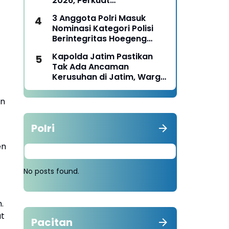
2026, Perkuat
Pemberdayaan UMKM dan
3 Anggota Polri Masuk
Budaya Lokal
Nominasi Kategori Polisi
Berintegritas Hoegeng
Awards 2026
Kapolda Jatim Pastikan
Tak Ada Ancaman
Kerusuhan di Jatim, Warga
Diminta Tak Percaya Hoaks
an
Polri
en
No posts found.
.
at
Pacitan