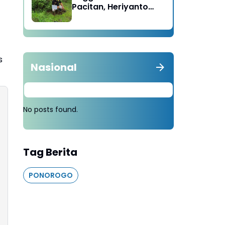
Pacitan, Heriyanto
Minta Masyarakat
Tebang 100 Pohon
diganti Tanam 1000
Pohon
s
Nasional
No posts found.
Tag Berita
PONOROGO