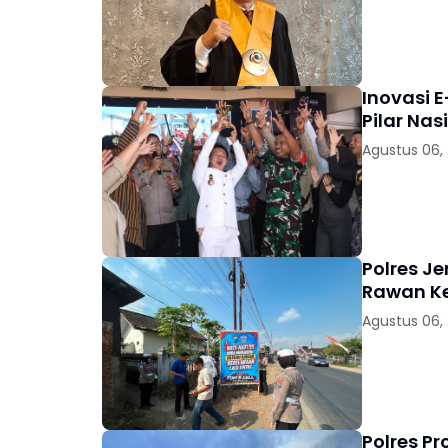
Inovasi E
Pilar Nas
Agustus 06,
Polres J
Rawan K
Agustus 06,
Polres P