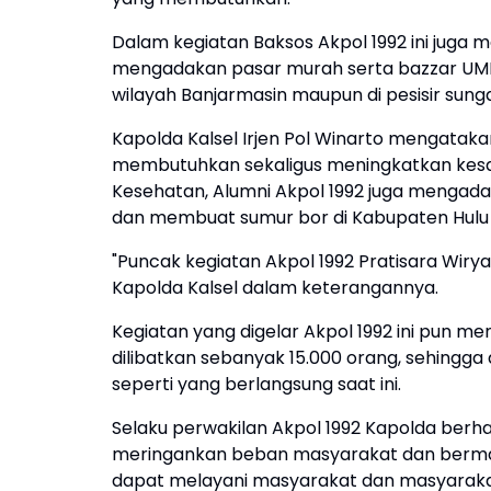
Dalam kegiatan Baksos Akpol 1992 ini jug
mengadakan pasar murah serta bazzar UMK
wilayah Banjarmasin maupun di pesisir sunga
Kapolda Kalsel Irjen Pol Winarto mengatak
membutuhkan sekaligus meningkatkan kesad
Kesehatan, Alumni Akpol 1992 juga mengad
dan membuat sumur bor di Kabupaten Hulu 
"Puncak kegiatan Akpol 1992 Pratisara Wiry
Kapolda Kalsel dalam keterangannya.
Kegiatan yang digelar Akpol 1992 ini pun m
dilibatkan sebanyak 15.000 orang, sehingga
seperti yang berlangsung saat ini.
Selaku perwakilan Akpol 1992 Kapolda be
meringankan beban masyarakat dan berman
dapat melayani masyarakat dan masyarakat