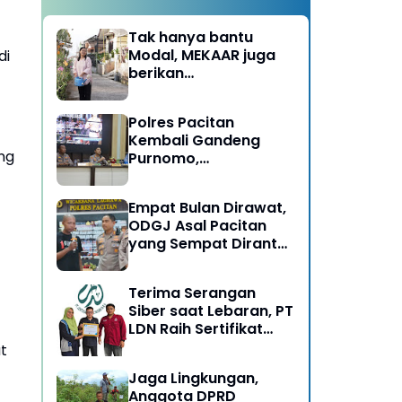
Tak hanya bantu
Modal, MEKAAR juga
di
berikan
Pendampingan Usaha
untuk Ibu-ibu, Bantu
Polres Pacitan
Dapur Tetap Ngebul
Kembali Gandeng
ng
Purnomo,
Berangkatkan 3 ODGJ
Menahun untuk
Empat Bulan Dirawat,
Rehabilitasi
ODGJ Asal Pacitan
yang Sempat Dirantai
Kini Dipulangkan
Terima Serangan
Siber saat Lebaran, PT
LDN Raih Sertifikat
Keamanan Siber dari
t
BSSN, Satu-satunya di
Jaga Lingkungan,
Karesidenan Madiun
Anggota DPRD
Raya