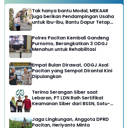
Tak hanya bantu Modal, MEKAAR
juga berikan Pendampingan Usaha
untuk Ibu-ibu, Bantu Dapur Tetap
Ngebul
Polres Pacitan Kembali Gandeng
Purnomo, Berangkatkan 3 ODGJ
Menahun untuk Rehabilitasi
Empat Bulan Dirawat, ODGJ Asal
Pacitan yang Sempat Dirantai Kini
Dipulangkan
Terima Serangan Siber saat
Lebaran, PT LDN Raih Sertifikat
Keamanan Siber dari BSSN, Satu-
satunya di Karesidenan Madiun
Raya
Jaga Lingkungan, Anggota DPRD
Pacitan, Heriyanto Minta