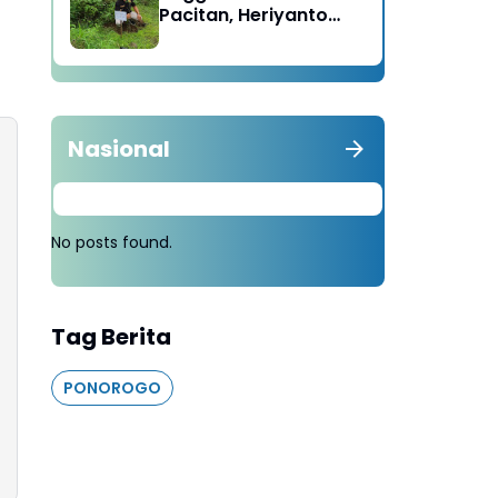
Pacitan, Heriyanto
Minta Masyarakat
Tebang 100 Pohon
diganti Tanam 1000
Pohon
Nasional
No posts found.
Tag Berita
PONOROGO