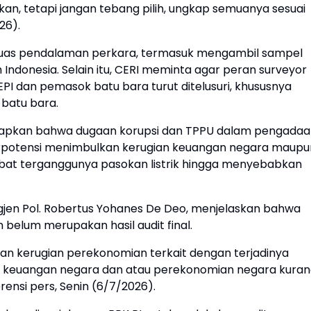
kan, tetapi jangan tebang pilih, ungkap semuanya sesuai
26).
luas pendalaman perkara, termasuk mengambil sampel
uh Indonesia. Selain itu, CERI meminta agar peran surveyor
EPI dan pemasok batu bara turut ditelusuri, khususnya
s batu bara.
gkapkan bahwa dugaan korupsi dan TPPU dalam pengada
erpotensi menimbulkan kerugian keuangan negara maupu
kibat terganggunya pasokan listrik hingga menyebabkan
rigjen Pol. Robertus Yohanes De Deo, menjelaskan bahwa
n belum merupakan hasil audit final.
an kerugian perekonomian terkait dengan terjadinya
gian keuangan negara dan atau perekonomian negara kura
erensi pers, Senin (6/7/2026).