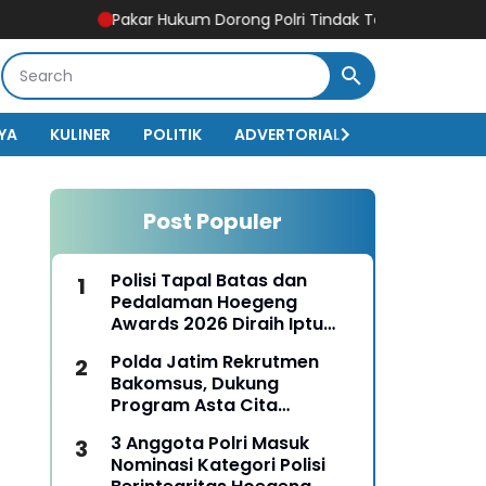
Pakar Hukum Dorong Polri Tindak Tegas Konten Medsos yan
YA
KULINER
POLITIK
ADVERTORIAL
BISNIS
EKO
Post Populer
Polisi Tapal Batas dan
Pedalaman Hoegeng
Awards 2026 Diraih Iptu
Motalip Litiloly, Bukti
Polda Jatim Rekrutmen
Pengabdian Humanis di
Bakomsus, Dukung
Nduga
Program Asta Cita
Presiden RI
3 Anggota Polri Masuk
Nominasi Kategori Polisi