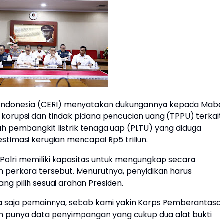
s Indonesia (CERI) menyatakan dukungannya kepada Mab
korupsi dan tindak pidana pencucian uang (TPPU) terkai
 pembangkit listrik tenaga uap (PLTU) yang diduga
timasi kerugian mencapai Rp5 triliun.
ai Polri memiliki kapasitas untuk mengungkap secara
m perkara tersebut. Menurutnya, penyidikan harus
ng pilih sesuai arahan Presiden.
a saja pemainnya, sebab kami yakin Korps Pemberantas
dah punya data penyimpangan yang cukup dua alat bukti