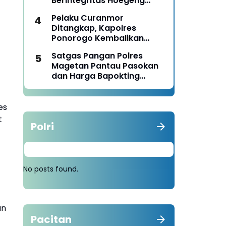
Berintegritas Hoegeng
Awards 2026
Pelaku Curanmor
Ditangkap, Kapolres
Ponorogo Kembalikan
Motor Milik Korban
Satgas Pangan Polres
Magetan Pantau Pasokan
dan Harga Bapokting
Pascalebaran
es
t
Polri
No posts found.
an
Pacitan