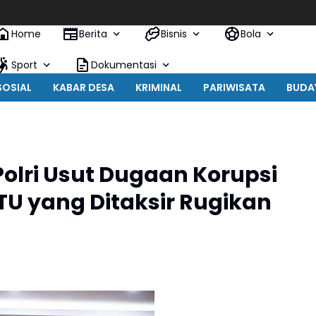
Home
Berita
Bisnis
Bola
Sport
Dokumentasi
SOSIAL
KABAR DESA
KRIMINAL
PARIWISATA
BUDA
olri Usut Dugaan Korupsi
TU yang Ditaksir Rugikan