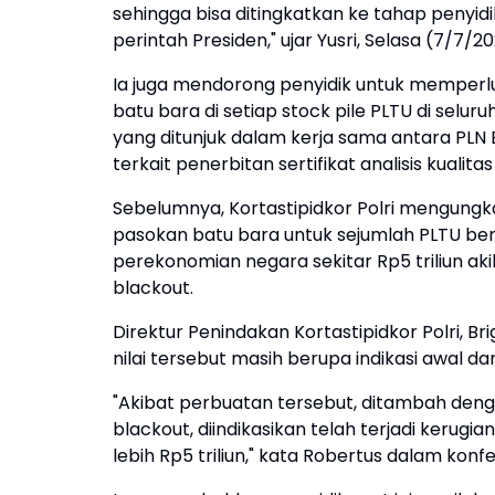
sehingga bisa ditingkatkan ke tahap penyidi
perintah Presiden," ujar Yusri, Selasa (7/7/20
Ia juga mendorong penyidik untuk memper
batu bara di setiap stock pile PLTU di selur
yang ditunjuk dalam kerja sama antara PLN 
terkait penerbitan sertifikat analisis kualita
Sebelumnya, Kortastipidkor Polri mengun
pasokan batu bara untuk sejumlah PLTU b
perekonomian negara sekitar Rp5 triliun a
blackout.
Direktur Penindakan Kortastipidkor Polri, B
nilai tersebut masih berupa indikasi awal da
"Akibat perbuatan tersebut, ditambah deng
blackout, diindikasikan telah terjadi keru
lebih Rp5 triliun," kata Robertus dalam konf