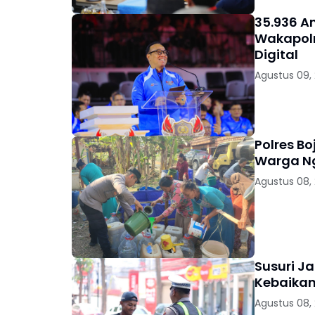
35.936 A
Wakapolr
Digital
Agustus 09,
Polres Bo
Warga 
Agustus 08,
Susuri Ja
Kebaikan
Agustus 08,