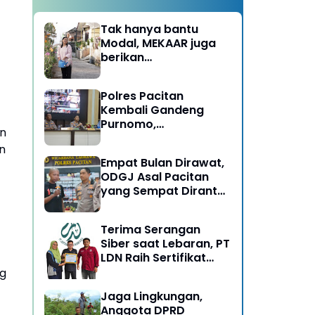
Tak hanya bantu
Modal, MEKAAR juga
berikan
Pendampingan Usaha
untuk Ibu-ibu, Bantu
Polres Pacitan
Dapur Tetap Ngebul
Kembali Gandeng
Purnomo,
an
Berangkatkan 3 ODGJ
n
Menahun untuk
Empat Bulan Dirawat,
Rehabilitasi
ODGJ Asal Pacitan
yang Sempat Dirantai
Kini Dipulangkan
Terima Serangan
Siber saat Lebaran, PT
LDN Raih Sertifikat
Keamanan Siber dari
ng
BSSN, Satu-satunya di
Jaga Lingkungan,
Karesidenan Madiun
Anggota DPRD
Raya