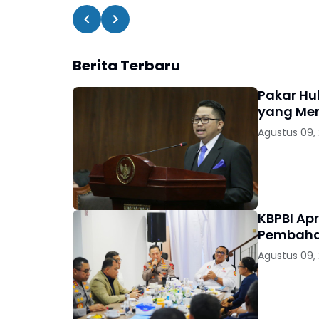
Berita Terbaru
Pakar Hu
yang Me
Agustus 09,
KBPBI Ap
Pembaha
Agustus 09,