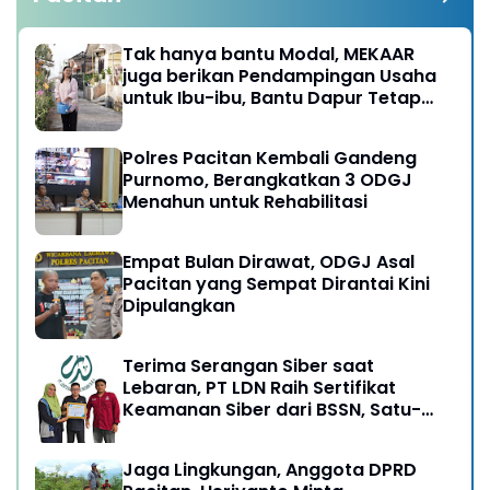
Tak hanya bantu Modal, MEKAAR
juga berikan Pendampingan Usaha
untuk Ibu-ibu, Bantu Dapur Tetap
Ngebul
Polres Pacitan Kembali Gandeng
Purnomo, Berangkatkan 3 ODGJ
Menahun untuk Rehabilitasi
Empat Bulan Dirawat, ODGJ Asal
Pacitan yang Sempat Dirantai Kini
Dipulangkan
Terima Serangan Siber saat
Lebaran, PT LDN Raih Sertifikat
Keamanan Siber dari BSSN, Satu-
satunya di Karesidenan Madiun
Raya
Jaga Lingkungan, Anggota DPRD