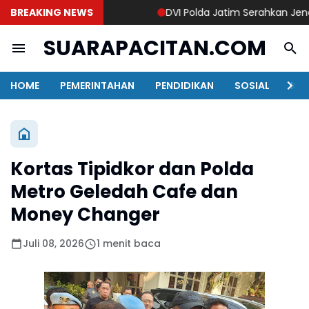
BREAKING NEWS
DVI Polda Jatim Serahkan Jenazah 
SUARAPACITAN.COM
HOME
PEMERINTAHAN
PENDIDIKAN
SOSIAL
KAB
Kortas Tipidkor dan Polda
Metro Geledah Cafe dan
Money Changer
Juli 08, 2026
1 menit baca