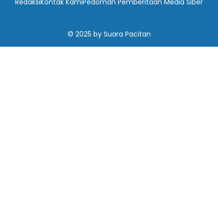
Redaksi
Kontak Kami
Pedoman Pemberitaan Media Siber
© 2025
by
Suara Pacitan