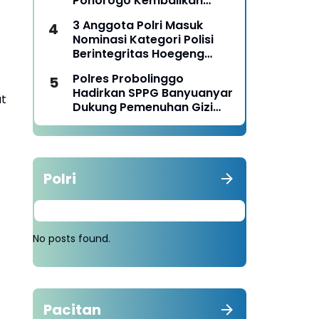
Ponorogo Kembalikan
Motor Milik Korban
3 Anggota Polri Masuk
Nominasi Kategori Polisi
Berintegritas Hoegeng
Awards 2026
Polres Probolinggo
Hadirkan SPPG Banyuanyar
t
Dukung Pemenuhan Gizi
Nasional
Polri
No posts found.
Pacitan