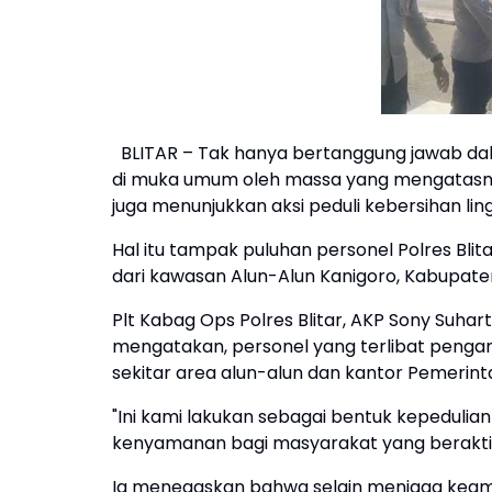
BLITAR – Tak hanya bertanggung jawab d
di muka umum oleh massa yang mengatasnam
juga menunjukkan aksi peduli kebersihan lin
Hal itu tampak puluhan personel Polres B
dari kawasan Alun-Alun Kanigoro, Kabupaten 
Plt Kabag Ops Polres Blitar, AKP Sony Suh
mengatakan, personel yang terlibat peng
sekitar area alun-alun dan kantor Pemerint
"Ini kami lakukan sebagai bentuk kepeduli
kenyamanan bagi masyarakat yang beraktivi
Ia menegaskan bahwa selain menjaga keama