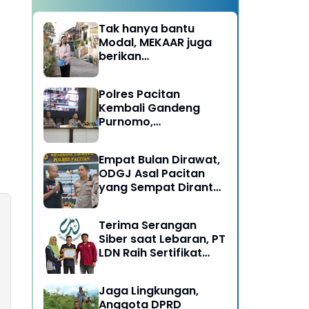
Tak hanya bantu
Modal, MEKAAR juga
berikan
Pendampingan Usaha
untuk Ibu-ibu, Bantu
Polres Pacitan
Dapur Tetap Ngebul
Kembali Gandeng
Purnomo,
Berangkatkan 3 ODGJ
Menahun untuk
Empat Bulan Dirawat,
Rehabilitasi
ODGJ Asal Pacitan
yang Sempat Dirantai
Kini Dipulangkan
Terima Serangan
Siber saat Lebaran, PT
LDN Raih Sertifikat
Keamanan Siber dari
BSSN, Satu-satunya di
Jaga Lingkungan,
Karesidenan Madiun
Anggota DPRD
Raya