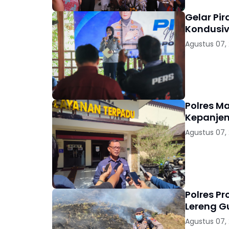
Gelar Pi
Kondusiv
Agustus 07,
Polres M
Kepanjen
Agustus 07,
Polres P
Lereng 
Agustus 07,