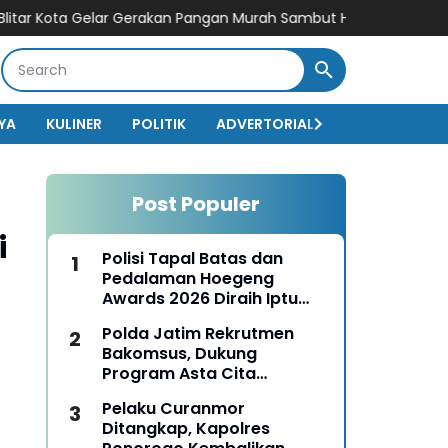
Kota Gelar Gerakan Pangan Murah Sambut HUT Kemerdekaan RI ke
YA
KULINER
POLITIK
ADVERTORIAL
BISNIS
EKO
Post Populer
i
Polisi Tapal Batas dan
Pedalaman Hoegeng
Awards 2026 Diraih Iptu
Motalip Litiloly, Bukti
Polda Jatim Rekrutmen
Pengabdian Humanis di
Bakomsus, Dukung
Nduga
Program Asta Cita
Presiden RI
Pelaku Curanmor
Ditangkap, Kapolres