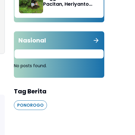
Pacitan, Heriyanto
Minta Masyarakat
Tebang 100 Pohon
diganti Tanam 1000
Pohon
Nasional
No posts found.
Tag Berita
PONOROGO