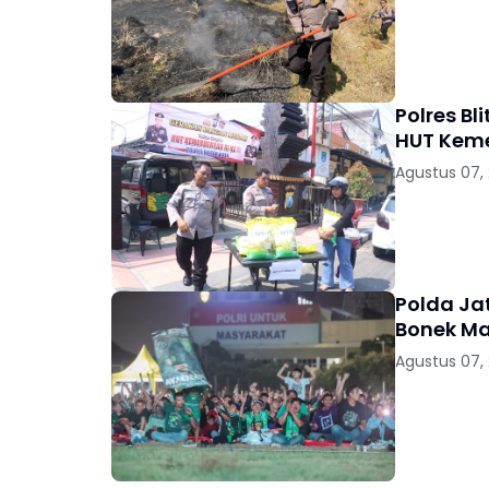
Polres B
HUT Keme
Agustus 07,
Polda Jat
Bonek Ma
Agustus 07,