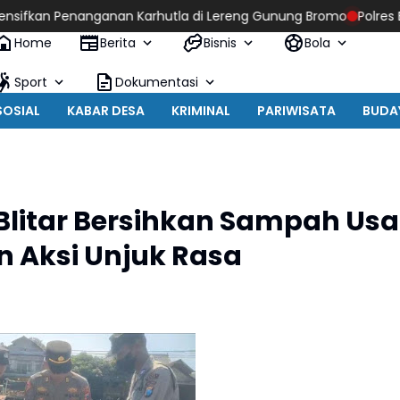
an Penanganan Karhutla di Lereng Gunung Bromo
Polres Blitar 
Home
Berita
Bisnis
Bola
Sport
Dokumentasi
SOSIAL
KABAR DESA
KRIMINAL
PARIWISATA
BUDA
 Blitar Bersihkan Sampah Usa
Aksi Unjuk Rasa