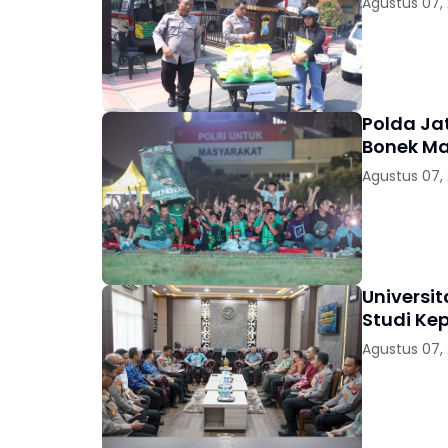
Agustus 07,
Polda Jat
Bonek Ma
Agustus 07,
Universi
Studi Kep
Agustus 07,