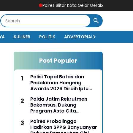
Polres Blitar Kota Gelar Gerakan Pangan Murah Sam
YA
KULINER
POLITIK
ADVERTORIAL
BISNIS
EKO
Post Populer
Polisi Tapal Batas dan
Pedalaman Hoegeng
Awards 2026 Diraih Iptu
Motalip Litiloly, Bukti
Polda Jatim Rekrutmen
Pengabdian Humanis di
Bakomsus, Dukung
Nduga
Program Asta Cita
Presiden RI
Polres Probolinggo
Hadirkan SPPG Banyuanyar