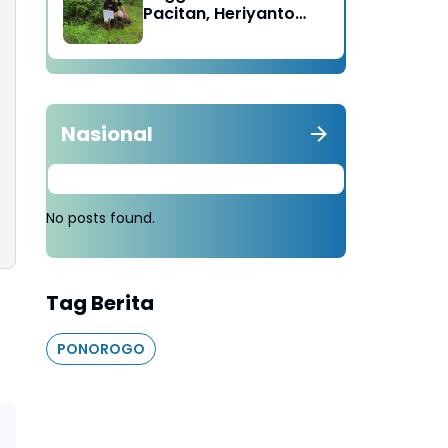
Pacitan, Heriyanto
Minta Masyarakat
Tebang 100 Pohon
diganti Tanam 1000
Pohon
Nasional
No posts found.
Tag Berita
PONOROGO