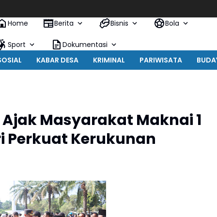
Home
Berita
Bisnis
Bola
Sport
Dokumentasi
SOSIAL
KABAR DESA
KRIMINAL
PARIWISATA
BUDA
 Ajak Masyarakat Maknai 1
iri Perkuat Kerukunan