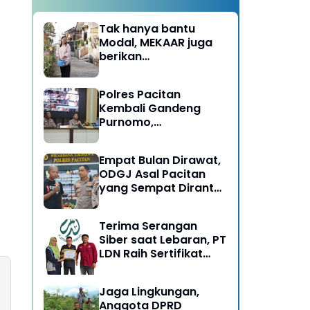
Tak hanya bantu
Modal, MEKAAR juga
berikan
Pendampingan Usaha
untuk Ibu-ibu, Bantu
Polres Pacitan
Dapur Tetap Ngebul
Kembali Gandeng
Purnomo,
Berangkatkan 3 ODGJ
Menahun untuk
Empat Bulan Dirawat,
Rehabilitasi
ODGJ Asal Pacitan
yang Sempat Dirantai
Kini Dipulangkan
Terima Serangan
Siber saat Lebaran, PT
LDN Raih Sertifikat
Keamanan Siber dari
BSSN, Satu-satunya di
Jaga Lingkungan,
Karesidenan Madiun
Anggota DPRD
Raya