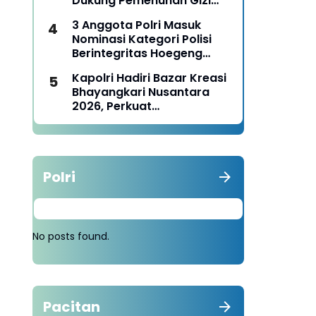
Dukung Pemenuhan Gizi
Nasional
3 Anggota Polri Masuk
Nominasi Kategori Polisi
Berintegritas Hoegeng
Awards 2026
Kapolri Hadiri Bazar Kreasi
Bhayangkari Nusantara
2026, Perkuat
Pemberdayaan UMKM dan
Budaya Lokal
Polri
No posts found.
Pacitan