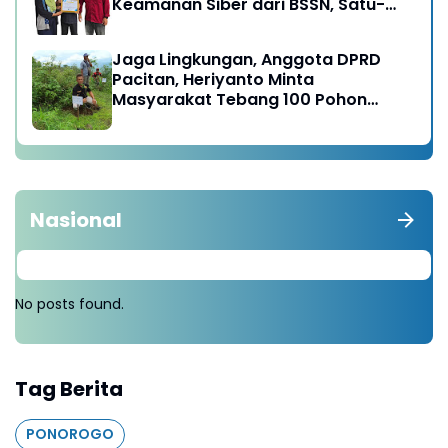
Keamanan Siber dari BSSN, Satu-
satunya di Karesidenan Madiun
Raya
Jaga Lingkungan, Anggota DPRD
Pacitan, Heriyanto Minta
Masyarakat Tebang 100 Pohon
diganti Tanam 1000 Pohon
Nasional
No posts found.
Tag Berita
PONOROGO