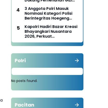
Dukung Pemenuhan Gizi
Nasional
3 Anggota Polri Masuk
Nominasi Kategori Polisi
Berintegritas Hoegeng
Awards 2026
Kapolri Hadiri Bazar Kreasi
Bhayangkari Nusantara
2026, Perkuat
Pemberdayaan UMKM dan
Budaya Lokal
Polri
No posts found.
ma
Pacitan