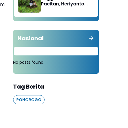
Pacitan, Heriyanto
cm
Minta Masyarakat
Tebang 100 Pohon
diganti Tanam 1000
Pohon
Nasional
No posts found.
Tag Berita
PONOROGO