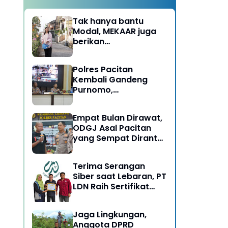
Tak hanya bantu
Modal, MEKAAR juga
berikan
Pendampingan Usaha
untuk Ibu-ibu, Bantu
Polres Pacitan
Dapur Tetap Ngebul
Kembali Gandeng
Purnomo,
Berangkatkan 3 ODGJ
Menahun untuk
Empat Bulan Dirawat,
Rehabilitasi
ODGJ Asal Pacitan
yang Sempat Dirantai
Kini Dipulangkan
Terima Serangan
Siber saat Lebaran, PT
LDN Raih Sertifikat
Keamanan Siber dari
BSSN, Satu-satunya di
Jaga Lingkungan,
Karesidenan Madiun
Anggota DPRD
Raya