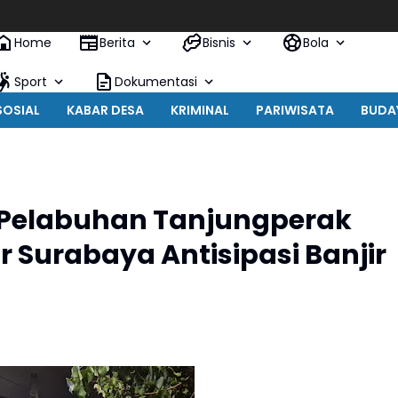
Home
Berita
Bisnis
Bola
Sport
Dokumentasi
SOSIAL
KABAR DESA
KRIMINAL
PARIWISATA
BUDA
es Pelabuhan Tanjungperak
r Surabaya Antisipasi Banjir