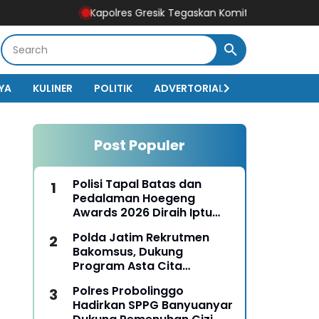
Kapolres Gresik Tegaskan Komitmen Polri Dukung Pendidik
YA
KULINER
POLITIK
ADVERTORIAL
BISNIS
EKO
Post Populer
Polisi Tapal Batas dan
Pedalaman Hoegeng
Awards 2026 Diraih Iptu
Motalip Litiloly, Bukti
Polda Jatim Rekrutmen
Pengabdian Humanis di
Bakomsus, Dukung
Nduga
Program Asta Cita
Presiden RI
Polres Probolinggo
Hadirkan SPPG Banyuanyar