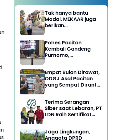
Tak hanya bantu
Modal, MEKAAR juga
berikan
Pendampingan Usaha
an
untuk Ibu-ibu, Bantu
Polres Pacitan
Dapur Tetap Ngebul
Kembali Gandeng
Purnomo,
Berangkatkan 3 ODGJ
i
Menahun untuk
Empat Bulan Dirawat,
Rehabilitasi
ODGJ Asal Pacitan
yang Sempat Dirantai
Kini Dipulangkan
Terima Serangan
Siber saat Lebaran, PT
LDN Raih Sertifikat
Keamanan Siber dari
o
BSSN, Satu-satunya di
an
Jaga Lingkungan,
Karesidenan Madiun
as
Anggota DPRD
Raya