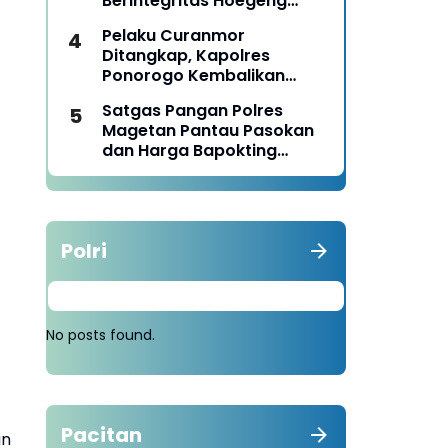
Berintegritas Hoegeng
Awards 2026
Pelaku Curanmor
Ditangkap, Kapolres
Ponorogo Kembalikan
Motor Milik Korban
Satgas Pangan Polres
Magetan Pantau Pasokan
dan Harga Bapokting
Pascalebaran
Polri
No posts found.
Pacitan
an