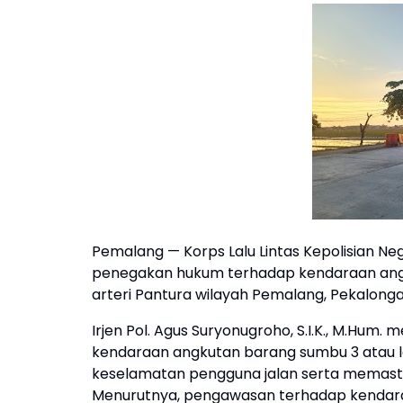
Pemalang — Korps Lalu Lintas Kepolisian N
penegakan hukum terhadap kendaraan angku
arteri Pantura wilayah Pemalang, Pekalonga
Irjen Pol. Agus Suryonugroho, S.I.K., M.H
kendaraan angkutan barang sumbu 3 atau l
keselamatan pengguna jalan serta memastikan
Menurutnya, pengawasan terhadap kendara