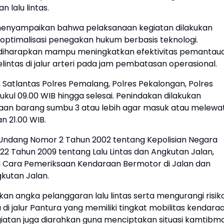
 lalu lintas.
 M.H. menyampaikan bahwa pelaksanaan kegiatan dilakukan
optimalisasi penegakan hukum berbasis teknologi.
 diharapkan mampu meningkatkan efektivitas pemantau
ntas di jalur arteri pada jam pembatasan operasional.
 Satlantas Polres Pemalang, Polres Pekalongan, Polres
kul 09.00 WIB hingga selesai. Penindakan dilakukan
aan barang sumbu 3 atau lebih agar masuk atau melewat
n 21.00 WIB.
ndang Nomor 2 Tahun 2002 tentang Kepolisian Negara
2 Tahun 2009 tentang Lalu Lintas dan Angkutan Jalan,
a Cara Pemeriksaan Kendaraan Bermotor di Jalan dan
kutan Jalan.
n angka pelanggaran lalu lintas serta mengurangi risik
a di jalur Pantura yang memiliki tingkat mobilitas kendara
kegiatan juga diarahkan guna menciptakan situasi kamtibm