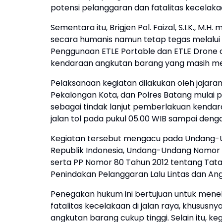
potensi pelanggaran dan fatalitas kecelakaan
Sementara itu, Brigjen Pol. Faizal, S.I.K.,
secara humanis namun tetap tegas melalui 
Penggunaan ETLE Portable dan ETLE Drone
kendaraan angkutan barang yang masih meli
Pelaksanaan kegiatan dilakukan oleh jajaran
Pekalongan Kota, dan Polres Batang mulai pu
sebagai tindak lanjut pemberlakuan kendar
jalan tol pada pukul 05.00 WIB sampai denga
Kegiatan tersebut mengacu pada Undang-U
Republik Indonesia, Undang-Undang Nomor 2
serta PP Nomor 80 Tahun 2012 tentang Tat
Penindakan Pelanggaran Lalu Lintas dan Ang
Penegakan hukum ini bertujuan untuk meneka
fatalitas kecelakaan di jalan raya, khususny
angkutan barang cukup tinggi. Selain itu, 