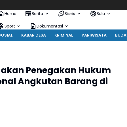
Home
Berita
Bisnis
Bola
Sport
Dokumentasi
SOSIAL
KABAR DESA
KRIMINAL
PARIWISATA
BUDA
sanakan Penegakan Hukum
nal Angkutan Barang di