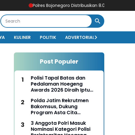
Polres Bojonegoro Distribusikan 8.000 Liter Air Bersih unt
YA
KULINER
POLITIK
ADVERTORIAL
BISNIS
EKO
Post Populer
Polisi Tapal Batas dan
Pedalaman Hoegeng
Awards 2026 Diraih Iptu
Motalip Litiloly, Bukti
Polda Jatim Rekrutmen
Pengabdian Humanis di
Bakomsus, Dukung
Nduga
Program Asta Cita
Presiden RI
3 Anggota Polri Masuk
Nominasi Kategori Polisi