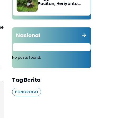
Pacitan, Heriyanto
Minta Masyarakat
Tebang 100 Pohon
diganti Tanam 1000
Pohon
ne
Nasional
No posts found.
i
Tag Berita
PONOROGO