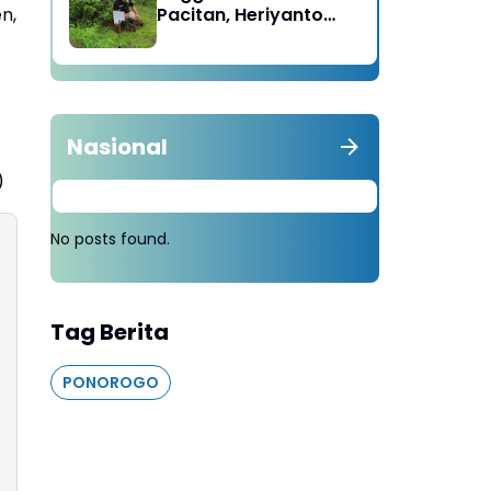
n,
Pacitan, Heriyanto
Minta Masyarakat
Tebang 100 Pohon
diganti Tanam 1000
Pohon
Nasional
)
No posts found.
Tag Berita
PONOROGO