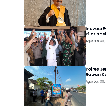
Inovasi E
Pilar Nas
Agustus 06,
Polres J
Rawan K
Agustus 06,