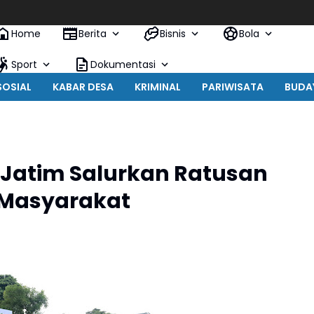
Home
Berita
Bisnis
Bola
Sport
Dokumentasi
SOSIAL
KABAR DESA
KRIMINAL
PARIWISATA
BUDA
a Jatim Salurkan Ratusan
 Masyarakat