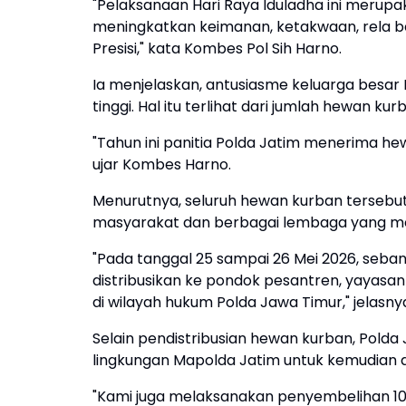
"Pelaksanaan Hari Raya Iduladha ini meru
meningkatkan keimanan, ketakwaan, rela be
Presisi," kata Kombes Pol Sih Harno.
Ia menjelaskan, antusiasme keluarga besar
tinggi. Hal itu terlihat dari jumlah hewan kur
"Tahun ini panitia Polda Jatim menerima he
ujar Kombes Harno.
Menurutnya, seluruh hewan kurban tersebut
masyarakat dan berbagai lembaga yang 
"Pada tanggal 25 sampai 26 Mei 2026, seban
distribusikan ke pondok pesantren, yayasan y
di wilayah hukum Polda Jawa Timur," jelasny
Selain pendistribusian hewan kurban, Pold
lingkungan Mapolda Jatim untuk kemudian 
"Kami juga melaksanakan penyembelihan 10 e