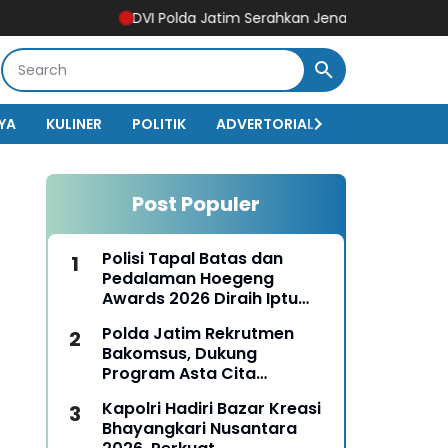
DVI Polda Jatim Serahkan Jenazah Kelima Korban KM Mut
YA
KULINER
POLITIK
ADVERTORIAL
BISNIS
EKO
Post Populer
Polisi Tapal Batas dan
Pedalaman Hoegeng
Awards 2026 Diraih Iptu
Motalip Litiloly, Bukti
Polda Jatim Rekrutmen
Pengabdian Humanis di
Bakomsus, Dukung
Nduga
Program Asta Cita
Presiden RI
Kapolri Hadiri Bazar Kreasi
Bhayangkari Nusantara