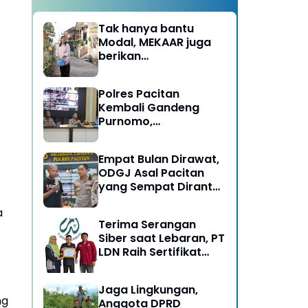
Tak hanya bantu
Modal, MEKAAR juga
berikan
Pendampingan Usaha
untuk Ibu-ibu, Bantu
Polres Pacitan
Dapur Tetap Ngebul
Kembali Gandeng
Purnomo,
Berangkatkan 3 ODGJ
Menahun untuk
Empat Bulan Dirawat,
Rehabilitasi
ODGJ Asal Pacitan
yang Sempat Dirantai
Kini Dipulangkan
a
Terima Serangan
Siber saat Lebaran, PT
LDN Raih Sertifikat
Keamanan Siber dari
BSSN, Satu-satunya di
Jaga Lingkungan,
Karesidenan Madiun
ng
Anggota DPRD
Raya