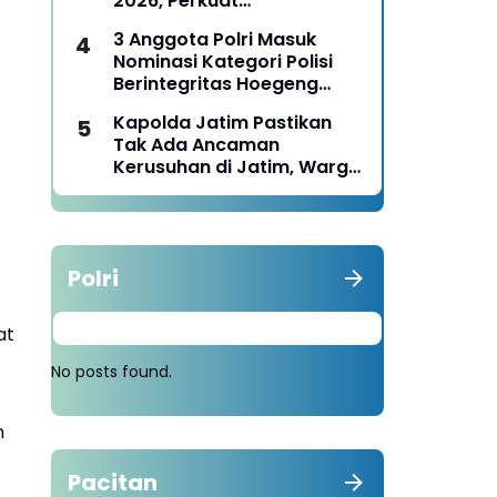
2026, Perkuat
Pemberdayaan UMKM dan
3 Anggota Polri Masuk
Budaya Lokal
Nominasi Kategori Polisi
Berintegritas Hoegeng
Awards 2026
Kapolda Jatim Pastikan
Tak Ada Ancaman
Kerusuhan di Jatim, Warga
Diminta Tak Percaya Hoaks
Polri
at
No posts found.
n
Pacitan