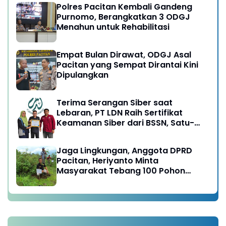
Polres Pacitan Kembali Gandeng
Purnomo, Berangkatkan 3 ODGJ
Menahun untuk Rehabilitasi
Empat Bulan Dirawat, ODGJ Asal
Pacitan yang Sempat Dirantai Kini
Dipulangkan
Terima Serangan Siber saat
Lebaran, PT LDN Raih Sertifikat
Keamanan Siber dari BSSN, Satu-
satunya di Karesidenan Madiun
Raya
Jaga Lingkungan, Anggota DPRD
Pacitan, Heriyanto Minta
Masyarakat Tebang 100 Pohon
diganti Tanam 1000 Pohon