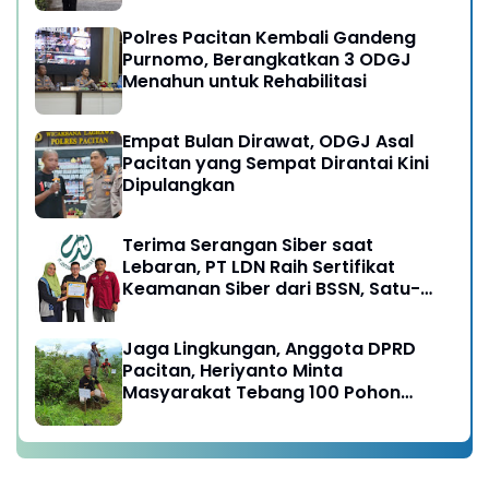
Polres Pacitan Kembali Gandeng
Purnomo, Berangkatkan 3 ODGJ
Menahun untuk Rehabilitasi
Empat Bulan Dirawat, ODGJ Asal
Pacitan yang Sempat Dirantai Kini
Dipulangkan
Terima Serangan Siber saat
Lebaran, PT LDN Raih Sertifikat
Keamanan Siber dari BSSN, Satu-
satunya di Karesidenan Madiun
Raya
Jaga Lingkungan, Anggota DPRD
Pacitan, Heriyanto Minta
Masyarakat Tebang 100 Pohon
diganti Tanam 1000 Pohon