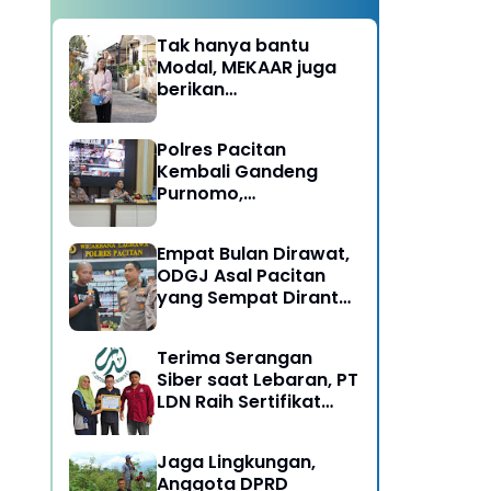
Tak hanya bantu
Modal, MEKAAR juga
berikan
Pendampingan Usaha
untuk Ibu-ibu, Bantu
Polres Pacitan
Dapur Tetap Ngebul
Kembali Gandeng
Purnomo,
Berangkatkan 3 ODGJ
Menahun untuk
Empat Bulan Dirawat,
Rehabilitasi
ODGJ Asal Pacitan
yang Sempat Dirantai
Kini Dipulangkan
Terima Serangan
Siber saat Lebaran, PT
LDN Raih Sertifikat
Keamanan Siber dari
BSSN, Satu-satunya di
Jaga Lingkungan,
Karesidenan Madiun
Anggota DPRD
Raya