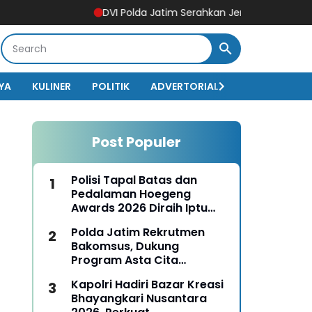
DVI Polda Jatim Serahkan Jenazah Kelima Korban KM 
YA
KULINER
POLITIK
ADVERTORIAL
BISNIS
EKO
Post Populer
Polisi Tapal Batas dan
Pedalaman Hoegeng
Awards 2026 Diraih Iptu
Motalip Litiloly, Bukti
Polda Jatim Rekrutmen
Pengabdian Humanis di
Bakomsus, Dukung
Nduga
Program Asta Cita
Presiden RI
Kapolri Hadiri Bazar Kreasi
Bhayangkari Nusantara