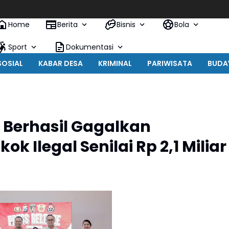
Home
Berita
Bisnis
Bola
Sport
Dokumentasi
SOSIAL
KABAR DESA
KRIMINAL
PARIWISATA
BUDA
 Berhasil Gagalkan
ok Ilegal Senilai Rp 2,1 Miliar