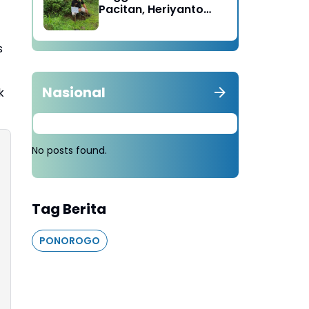
Pacitan, Heriyanto
Minta Masyarakat
Tebang 100 Pohon
s
diganti Tanam 1000
Pohon
Nasional
k
No posts found.
Tag Berita
PONOROGO