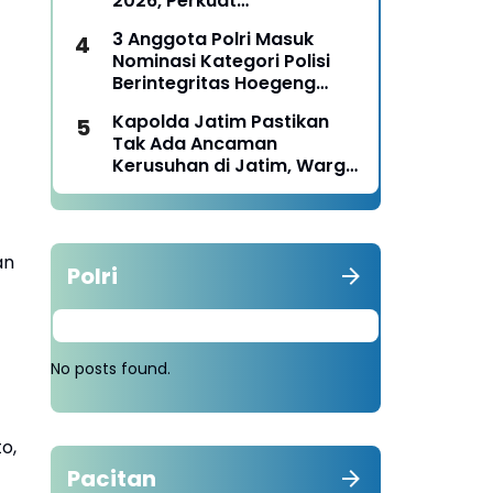
2026, Perkuat
Pemberdayaan UMKM dan
3 Anggota Polri Masuk
Budaya Lokal
Nominasi Kategori Polisi
Berintegritas Hoegeng
Awards 2026
Kapolda Jatim Pastikan
Tak Ada Ancaman
Kerusuhan di Jatim, Warga
Diminta Tak Percaya Hoaks
an
Polri
No posts found.
o,
Pacitan