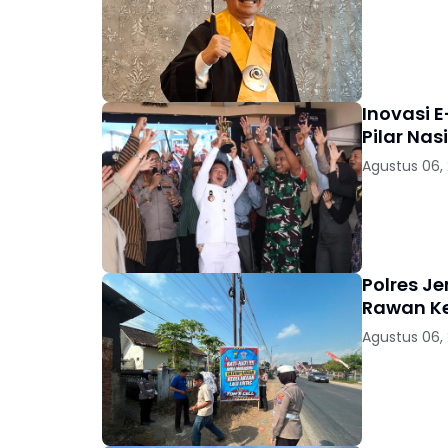
Inovasi E
Pilar Nas
Agustus 06,
Polres J
Rawan K
Agustus 06,