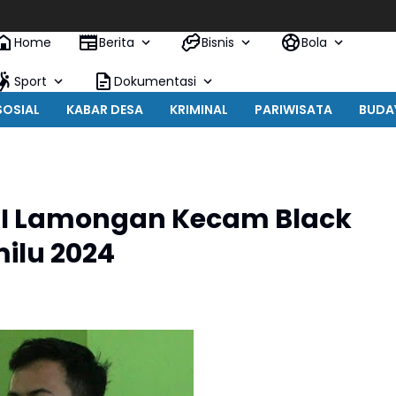
Home
Berita
Bisnis
Bola
Sport
Dokumentasi
SOSIAL
KABAR DESA
KRIMINAL
PARIWISATA
BUDA
I Lamongan Kecam Black
ilu 2024