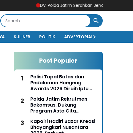
DVI Polda Jatim Serahkan Jenazah Kelima Korban KM Mu
YA
KULINER
POLITIK
ADVERTORIAL
BISNIS
EKO
Post Populer
Polisi Tapal Batas dan
Pedalaman Hoegeng
Awards 2026 Diraih Iptu
Motalip Litiloly, Bukti
Polda Jatim Rekrutmen
Pengabdian Humanis di
Bakomsus, Dukung
Nduga
Program Asta Cita
Presiden RI
Kapolri Hadiri Bazar Kreasi
Bhayangkari Nusantara