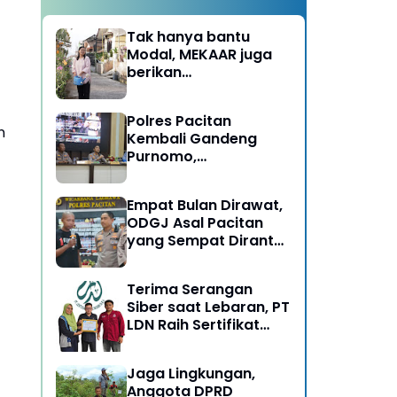
Tak hanya bantu
Modal, MEKAAR juga
berikan
Pendampingan Usaha
untuk Ibu-ibu, Bantu
Polres Pacitan
Dapur Tetap Ngebul
n
Kembali Gandeng
.
Purnomo,
Berangkatkan 3 ODGJ
Menahun untuk
Empat Bulan Dirawat,
Rehabilitasi
ODGJ Asal Pacitan
yang Sempat Dirantai
Kini Dipulangkan
Terima Serangan
Siber saat Lebaran, PT
LDN Raih Sertifikat
Keamanan Siber dari
BSSN, Satu-satunya di
Jaga Lingkungan,
Karesidenan Madiun
Anggota DPRD
Raya