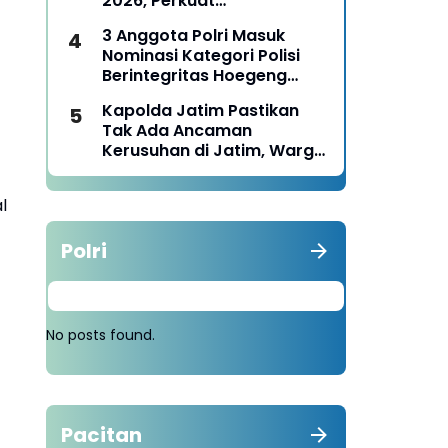
2026, Perkuat
Pemberdayaan UMKM dan
3 Anggota Polri Masuk
Budaya Lokal
Nominasi Kategori Polisi
Berintegritas Hoegeng
Awards 2026
Kapolda Jatim Pastikan
Tak Ada Ancaman
Kerusuhan di Jatim, Warga
Diminta Tak Percaya Hoaks
l
Polri
No posts found.
Pacitan
.