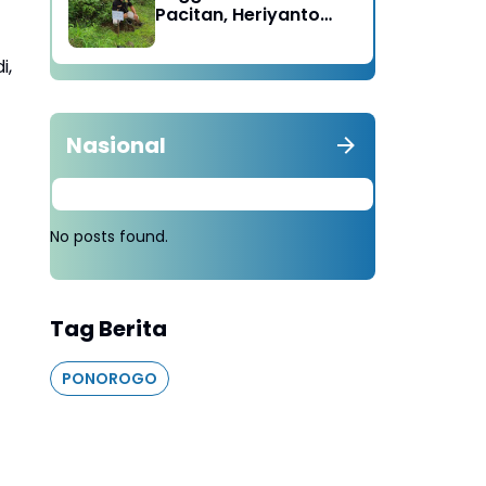
Pacitan, Heriyanto
Minta Masyarakat
Tebang 100 Pohon
i,
diganti Tanam 1000
Pohon
Nasional
No posts found.
-
Tag Berita
PONOROGO