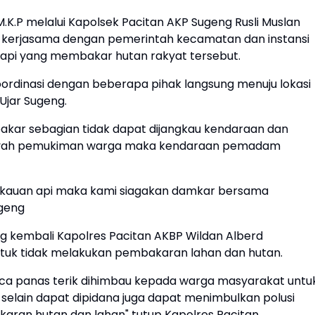
 M.K.P melalui Kapolsek Pacitan AKP Sugeng Rusli Muslan
kerjasama dengan pemerintah kecamatan dan instansi
pi yang membakar hutan rakyat tersebut.
ordinasi dengan beberapa pihak langsung menuju lokasi
Ujar Sugeng.
bakar sebagian tidak dapat dijangkau kendaraan dan
layah pemukiman warga maka kendaraan pemadam
ngkauan api maka kami siagakan damkar bersama
geng
g kembali Kapolres Pacitan AKBP Wildan Alberd
uk tidak melakukan pembakaran lahan dan hutan.
cuaca panas terik dihimbau kepada warga masyarakat untu
selain dapat dipidana juga dapat menimbulkan polusi
ran hutan dan lahan" tutup Kapolres Pacitan.