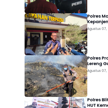
Polres M
Kepanjen
Agustus 07,
Polres P
Lereng 
Agustus 07,
Polres B
HUT Keme