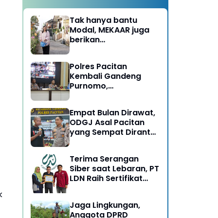
Tak hanya bantu
Modal, MEKAAR juga
berikan
Pendampingan Usaha
untuk Ibu-ibu, Bantu
Polres Pacitan
Dapur Tetap Ngebul
Kembali Gandeng
Purnomo,
Berangkatkan 3 ODGJ
Menahun untuk
Empat Bulan Dirawat,
Rehabilitasi
ODGJ Asal Pacitan
yang Sempat Dirantai
Kini Dipulangkan
Terima Serangan
Siber saat Lebaran, PT
LDN Raih Sertifikat
Keamanan Siber dari
k
BSSN, Satu-satunya di
Jaga Lingkungan,
Karesidenan Madiun
Anggota DPRD
Raya