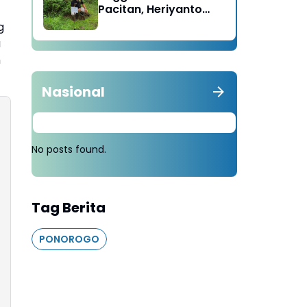
Pacitan, Heriyanto
Minta Masyarakat
g
Tebang 100 Pohon
a
diganti Tanam 1000
n
Pohon
Nasional
No posts found.
Tag Berita
PONOROGO