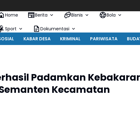
Home
Berita
Bisnis
Bola
Sport
Dokumentasi
SOSIAL
KABAR DESA
KRIMINAL
PARIWISATA
BUDA
erhasil Padamkan Kebakara
a Semanten Kecamatan