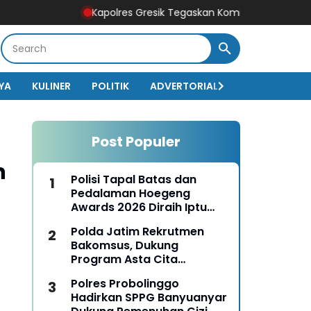
Kapolres Gresik Tegaskan Komitmen Polri Dukung Pendid
YA
KULINER
POLITIK
ADVERTORIAL
BISNIS
EKO
Post Populer
n
Polisi Tapal Batas dan
Pedalaman Hoegeng
Awards 2026 Diraih Iptu
Motalip Litiloly, Bukti
Polda Jatim Rekrutmen
Pengabdian Humanis di
Bakomsus, Dukung
Nduga
Program Asta Cita
Presiden RI
Polres Probolinggo
Hadirkan SPPG Banyuanyar