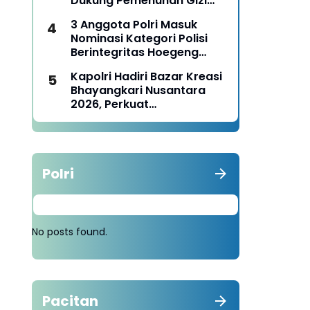
Dukung Pemenuhan Gizi
Nasional
3 Anggota Polri Masuk
Nominasi Kategori Polisi
Berintegritas Hoegeng
Awards 2026
Kapolri Hadiri Bazar Kreasi
Bhayangkari Nusantara
2026, Perkuat
Pemberdayaan UMKM dan
Budaya Lokal
Polri
No posts found.
Pacitan