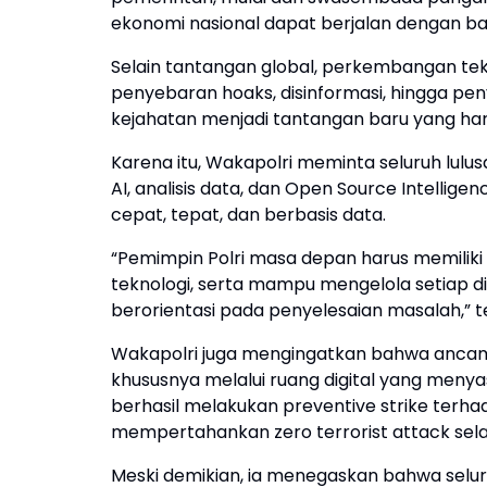
ekonomi nasional dapat berjalan dengan bai
Selain tantangan global, perkembangan tek
penyebaran hoaks, disinformasi, hingga peny
kejahatan menjadi tantangan baru yang harus
Karena itu, Wakapolri meminta seluruh lul
AI, analisis data, dan Open Source Intell
cepat, tepat, dan berbasis data.
“Pemimpin Polri masa depan harus memil
teknologi, serta mampu mengelola setiap di
berorientasi pada penyelesaian masalah,” 
Wakapolri juga mengingatkan bahwa ancam
khususnya melalui ruang digital yang menya
berhasil melakukan preventive strike terha
mempertahankan zero terrorist attack sela
Meski demikian, ia menegaskan bahwa selu