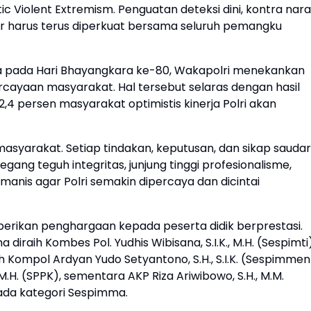
ic Violent Extremism. Penguatan deteksi dini, kontra naras
ber harus terus diperkuat bersama seluruh pemangku
ia pada Hari Bhayangkara ke-80, Wakapolri menekankan
cayaan masyarakat. Hal tersebut selaras dengan hasil
4 persen masyarakat optimistis kinerja Polri akan
masyarakat. Setiap tindakan, keputusan, dan sikap sauda
ang teguh integritas, junjung tinggi profesionalisme,
anis agar Polri semakin dipercaya dan dicintai
erikan penghargaan kepada peserta didik berprestasi.
aih Kombes Pol. Yudhis Wibisana, S.I.K., M.H. (Sespimti)
Kompol Ardyan Yudo Setyantono, S.H., S.I.K. (Sespimmen
.H. (SPPK), sementara AKP Riza Ariwibowo, S.H., M.M.
da kategori Sespimma.