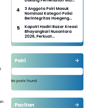
Dukung Pemenuhan Gizi
Nasional
3 Anggota Polri Masuk
Nominasi Kategori Polisi
Berintegritas Hoegeng
Awards 2026
Kapolri Hadiri Bazar Kreasi
Bhayangkari Nusantara
2026, Perkuat
Pemberdayaan UMKM dan
Budaya Lokal
Polri
i
No posts found.
an
Pacitan