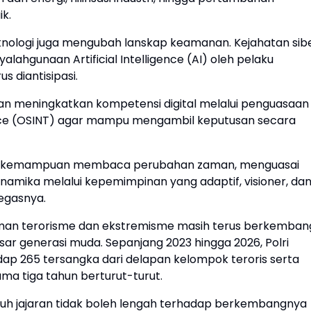
k.
nologi juga mengubah lanskap keamanan. Kejahatan sibe
alahgunaan Artificial Intelligence (AI) oleh pelaku
 diantisipasi.
usan meningkatkan kompetensi digital melalui penguasaan
igence (OSINT) agar mampu mengambil keputusan secara
iki kemampuan membaca perubahan zaman, menguasai
namika melalui kepemimpinan yang adaptif, visioner, da
tegasnya.
an terorisme dan ekstremisme masih terus berkemban
sar generasi muda. Sepanjang 2023 hingga 2026, Polri
dap 265 tersangka dari delapan kelompok teroris serta
ma tiga tahun berturut-turut.
ruh jajaran tidak boleh lengah terhadap berkembangnya