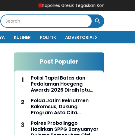
Kapolres Gresik Tegaskan Komitmen Polri Dukung Pend
YA
KULINER
POLITIK
ADVERTORIAL
BISNIS
EKO
Post Populer
Polisi Tapal Batas dan
l
Pedalaman Hoegeng
Awards 2026 Diraih Iptu
Motalip Litiloly, Bukti
Polda Jatim Rekrutmen
Pengabdian Humanis di
Bakomsus, Dukung
Nduga
Program Asta Cita
Presiden RI
Polres Probolinggo
Hadirkan SPPG Banyuanyar