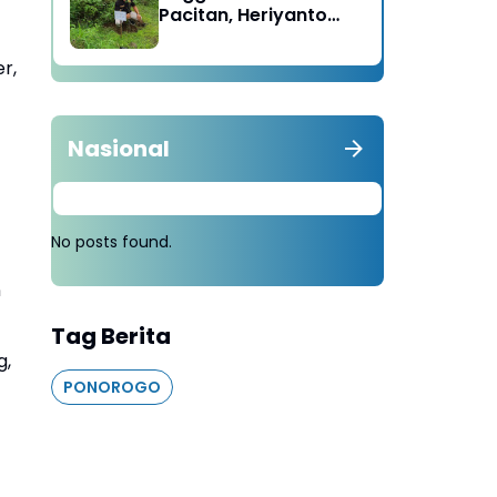
Pacitan, Heriyanto
Minta Masyarakat
Tebang 100 Pohon
r,
diganti Tanam 1000
Pohon
Nasional
No posts found.
n
Tag Berita
g,
PONOROGO