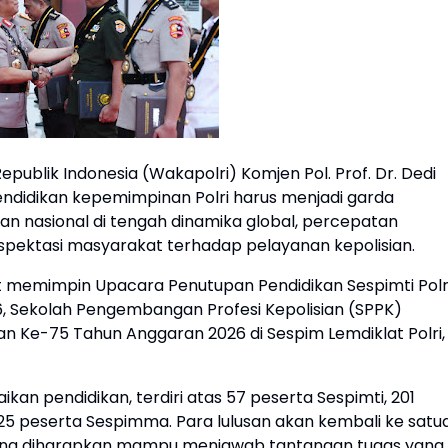
publik Indonesia (Wakapolri) Komjen Pol. Prof. Dr. Dedi
ndidikan kepemimpinan Polri harus menjadi garda
n nasional di tengah dinamika global, percepatan
kspektasi masyarakat terhadap pelayanan kepolisian.
t memimpin Upacara Penutupan Pendidikan Sespimti Polr
6, Sekolah Pengembangan Profesi Kepolisian (SPPK)
n Ke-75 Tahun Anggaran 2026 di Sespim Lemdiklat Polri,
kan pendidikan, terdiri atas 57 peserta Sespimti, 201
25 peserta Sespimma. Para lulusan akan kembali ke satu
ang diharapkan mampu menjawab tantangan tugas yang