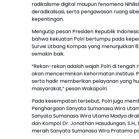
radikalisme digital maupun fenomena Nihilist
deradikalisasi, serta pengawasan ruang si
kepentingan.
Mengutip pesan Presiden Republik Indones
bahwa kekuatan Polri bertumpu pada keper
Survei Litbang Kompas yang menunjukkan 82,
semakin baik.
“Rekan-rekan adalah wajah Polri di tengah 
akan mencerminkan kehormatan institusi. Peg
serta hadir memberikan pelayanan yang hum
masyarakat,” pesan Wakapolri.
Pada kesempatan tersebut, Polri juga memb
Penghargaan Sanyata Sumanasa Wira Utama dir
Sanyata Sumanasa Wira Utama Madya diraih 
dan Kompol Dr. Jonathan Hasudungan, S.H., M
meraih Sanyata Sumanasa Wira Pratama pa