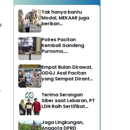
Tak hanya bantu
Modal, MEKAAR juga
berikan
s
Pendampingan Usaha
untuk Ibu-ibu, Bantu
Polres Pacitan
Dapur Tetap Ngebul
Kembali Gandeng
Purnomo,
Berangkatkan 3 ODGJ
Menahun untuk
Empat Bulan Dirawat,
Rehabilitasi
ODGJ Asal Pacitan
yang Sempat Dirantai
Kini Dipulangkan
,
Terima Serangan
Siber saat Lebaran, PT
LDN Raih Sertifikat
Keamanan Siber dari
BSSN, Satu-satunya di
Jaga Lingkungan,
Karesidenan Madiun
Anggota DPRD
Raya