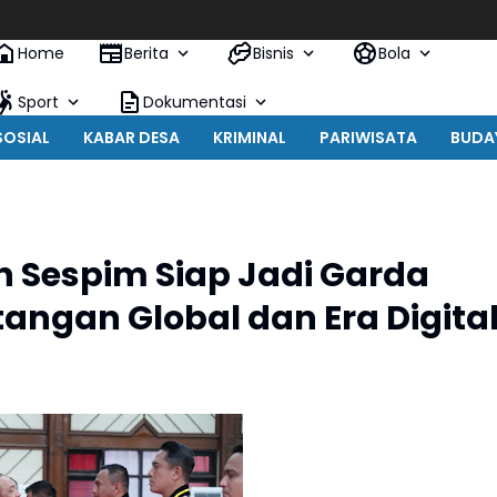
Home
Berita
Bisnis
Bola
Sport
Dokumentasi
SOSIAL
KABAR DESA
KRIMINAL
PARIWISATA
BUDA
n Sespim Siap Jadi Garda
angan Global dan Era Digita