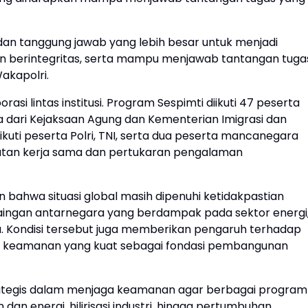
dan tanggung jawab yang lebih besar untuk menjadi
 dan berintegritas, serta mampu menjawab tantangan tuga
akapolri.
asi lintas institusi. Program Sespimti diikuti 47 peserta
ta dari Kejaksaan Agung dan Kementerian Imigrasi dan
ti peserta Polri, TNI, serta dua peserta mancanegara
uatan kerja sama dan pertukaran pengalaman
ahwa situasi global masih dipenuhi ketidakpastian
ersaingan antarnegara yang berdampak pada sektor energi
ia. Kondisi tersebut juga memberikan pengaruh terhadap
as keamanan yang kuat sebagai fondasi pembangunan
trategis dalam menjaga keamanan agar berbagai program
an energi, hilirisasi industri, hingga pertumbuhan