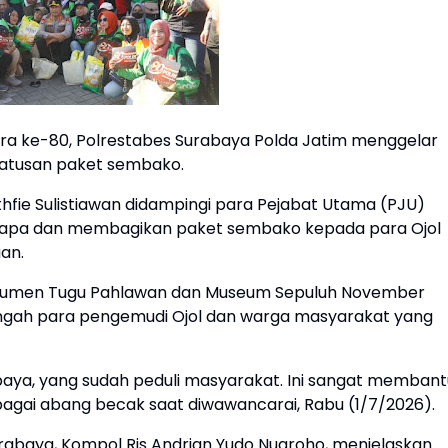
a ke-80, Polrestabes Surabaya Polda Jatim menggelar
ratusan paket sembako.
hfie Sulistiawan didampingi para Pejabat Utama (PJU)
yapa dan membagikan paket sembako kepada para Ojol
uan.
onumen Tugu Pahlawan dan Museum Sepuluh November
ngah para pengemudi Ojol dan warga masyarakat yang
baya, yang sudah peduli masyarakat. Ini sangat membant
agai abang becak saat diwawancarai, Rabu (1/7/2026).
rabaya, Kompol Ris Andrian Yudo Nugroho, menjelaskan