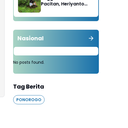
Pacitan, Heriyanto
Minta Masyarakat
Tebang 100 Pohon
diganti Tanam 1000
Pohon
Nasional
No posts found.
Tag Berita
PONOROGO