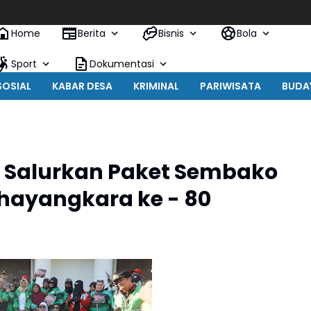
Home
Berita
Bisnis
Bola
Sport
Dokumentasi
SOSIAL
KABAR DESA
KRIMINAL
PARIWISATA
BUDA
a Salurkan Paket Sembako
Bhayangkara ke - 80