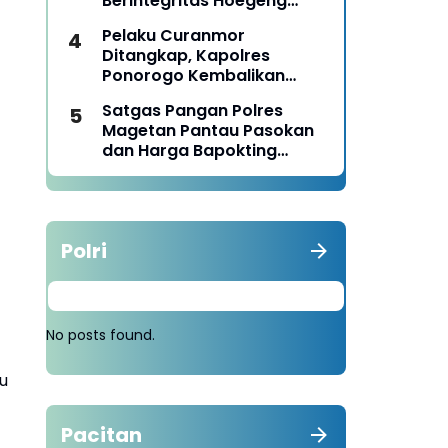
Berintegritas Hoegeng
Awards 2026
Pelaku Curanmor
Ditangkap, Kapolres
Ponorogo Kembalikan
Motor Milik Korban
Satgas Pangan Polres
Magetan Pantau Pasokan
dan Harga Bapokting
Pascalebaran
Polri
No posts found.
u
Pacitan