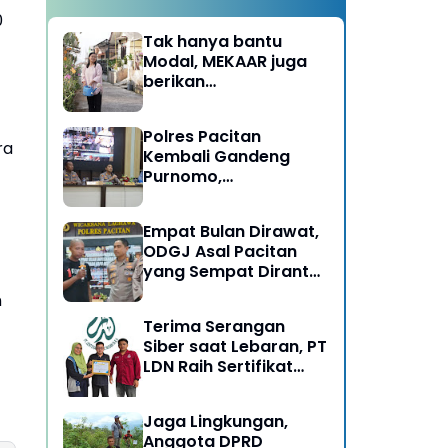
0
Tak hanya bantu
Modal, MEKAAR juga
berikan
Pendampingan Usaha
untuk Ibu-ibu, Bantu
Polres Pacitan
Dapur Tetap Ngebul
ra
Kembali Gandeng
Purnomo,
Berangkatkan 3 ODGJ
Menahun untuk
Empat Bulan Dirawat,
Rehabilitasi
ODGJ Asal Pacitan
yang Sempat Dirantai
Kini Dipulangkan
n
Terima Serangan
Siber saat Lebaran, PT
LDN Raih Sertifikat
Keamanan Siber dari
BSSN, Satu-satunya di
Jaga Lingkungan,
Karesidenan Madiun
Anggota DPRD
Raya