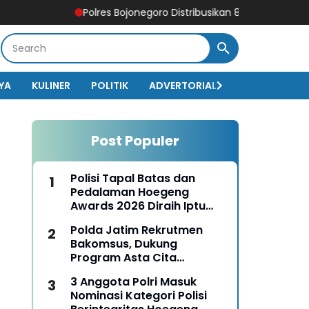
Polres Bojonegoro Distribusikan 8.000 Liter Air Bersih 
YA
KULINER
POLITIK
ADVERTORIAL
BISNIS
EKO
Post Populer
Polisi Tapal Batas dan
Pedalaman Hoegeng
Awards 2026 Diraih Iptu
Motalip Litiloly, Bukti
Polda Jatim Rekrutmen
Pengabdian Humanis di
Bakomsus, Dukung
Nduga
Program Asta Cita
Presiden RI
3 Anggota Polri Masuk
Nominasi Kategori Polisi