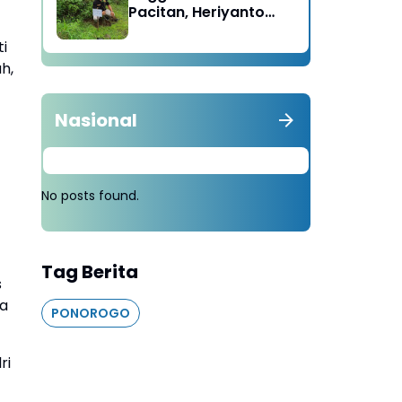
Pacitan, Heriyanto
Minta Masyarakat
i
Tebang 100 Pohon
diganti Tanam 1000
h,
Pohon
Nasional
No posts found.
Tag Berita
s
ya
PONOROGO
ri