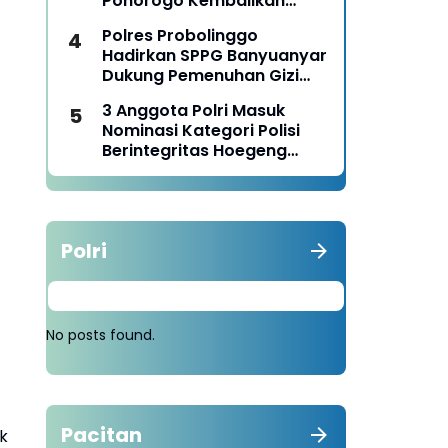
Ponorogo Kembalikan
Motor Milik Korban
Polres Probolinggo
Hadirkan SPPG Banyuanyar
Dukung Pemenuhan Gizi
Nasional
3 Anggota Polri Masuk
Nominasi Kategori Polisi
Berintegritas Hoegeng
Awards 2026
Polri
No posts found.
Pacitan
k