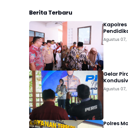
Berita Terbaru
Kapolres
Pendidik
Agustus 07,
Gelar Pi
Kondusiv
Agustus 07,
Polres M