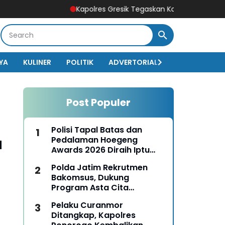
Kapolres Gresik Tegaskan Komitmen Polri Dukung Pend
YA
KULINER
POLITIK
ADVERTORIAL
BISNIS
EKO
Post Populer
Polisi Tapal Batas dan
a
Pedalaman Hoegeng
Awards 2026 Diraih Iptu
Motalip Litiloly, Bukti
Polda Jatim Rekrutmen
Pengabdian Humanis di
Bakomsus, Dukung
Nduga
Program Asta Cita
Presiden RI
Pelaku Curanmor
Ditangkap, Kapolres