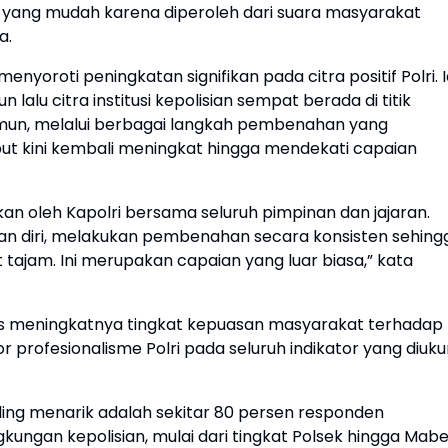
tu yang mudah karena diperoleh dari suara masyarakat
a.
nyoroti peningkatan signifikan pada citra positif Polri. 
lu citra institusi kepolisian sempat berada di titik
amun, melalui berbagai langkah pembenahan yang
ebut kini kembali meningkat hingga mendekati capaian
kan oleh Kapolri bersama seluruh pimpinan dan jajaran.
n diri, melakukan pembenahan secara konsisten sehing
 tajam. Ini merupakan capaian yang luar biasa,” kata
atas meningkatnya tingkat kepuasan masyarakat terhadap
 profesionalisme Polri pada seluruh indikator yang diuku
ling menarik adalah sekitar 80 persen responden
ngkungan kepolisian, mulai dari tingkat Polsek hingga Mab