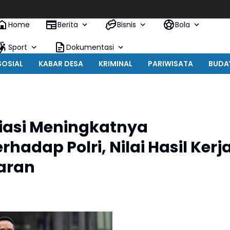
Home
Berita
Bisnis
Bola
Sport
Dokumentasi
SOSIAL
KABAR DESA
KRIMINAL
PARIWISATA
BUDA
iasi Meningkatnya
hadap Polri, Nilai Hasil Kerj
jaran