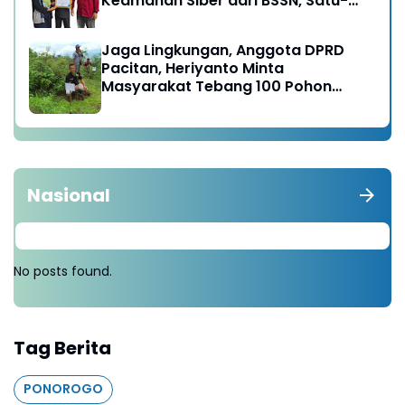
Keamanan Siber dari BSSN, Satu-
satunya di Karesidenan Madiun
Raya
Jaga Lingkungan, Anggota DPRD
Pacitan, Heriyanto Minta
Masyarakat Tebang 100 Pohon
diganti Tanam 1000 Pohon
Nasional
No posts found.
Tag Berita
PONOROGO