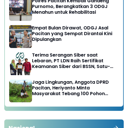
Polres Pacitan Kembali Gandeng
Purnomo, Berangkatkan 3 ODGJ
Menahun untuk Rehabilitasi
Empat Bulan Dirawat, ODGJ Asal
Pacitan yang Sempat Dirantai Kini
Dipulangkan
Terima Serangan Siber saat
Lebaran, PT LDN Raih Sertifikat
Keamanan Siber dari BSSN, Satu-
satunya di Karesidenan Madiun
Raya
Jaga Lingkungan, Anggota DPRD
Pacitan, Heriyanto Minta
Masyarakat Tebang 100 Pohon
diganti Tanam 1000 Pohon
Nasional