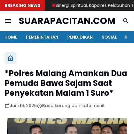
BREAKING NEWS
Sinergi Spiritual, Kapolres Pelabuhan Tanju
SUARAPACITAN.COM
HOME
PEMERINTAHAN
PENDIDIKAN
SOSIAL
KAB
*Polres Malang Amankan Dua
Pemuda Bawa Sajam Saat
Penyekatan Malam 1 Suro*
Juni 19, 2026
Baca kurang dari satu menit