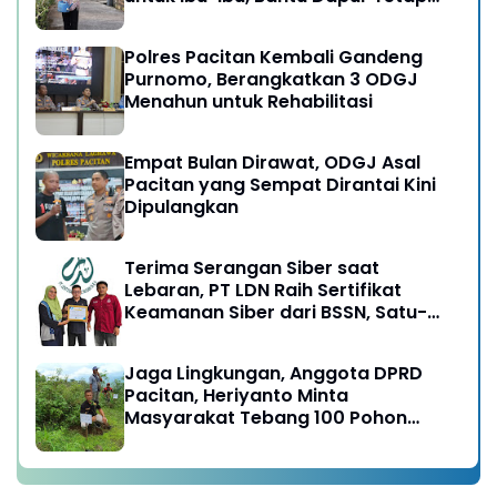
Ngebul
Polres Pacitan Kembali Gandeng
Purnomo, Berangkatkan 3 ODGJ
Menahun untuk Rehabilitasi
Empat Bulan Dirawat, ODGJ Asal
Pacitan yang Sempat Dirantai Kini
Dipulangkan
Terima Serangan Siber saat
Lebaran, PT LDN Raih Sertifikat
Keamanan Siber dari BSSN, Satu-
satunya di Karesidenan Madiun
Raya
Jaga Lingkungan, Anggota DPRD
Pacitan, Heriyanto Minta
Masyarakat Tebang 100 Pohon
diganti Tanam 1000 Pohon