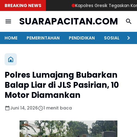
BREAKING NEWS
Kapolres Gresik Tegaskan Komitme
SUARAPACITAN.COM
HOME
PEMERINTAHAN
PENDIDIKAN
SOSIAL
KAB
Polres Lumajang Bubarkan
Balap Liar di JLS Pasirian, 10
Motor Diamankan
Juni 14, 2026
1 menit baca