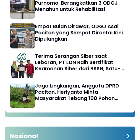
Purnomo, Berangkatkan 3 ODGJ
Menahun untuk Rehabilitasi
Empat Bulan Dirawat, ODGJ Asal
Pacitan yang Sempat Dirantai Kini
Dipulangkan
Terima Serangan Siber saat
Lebaran, PT LDN Raih Sertifikat
Keamanan Siber dari BSSN, Satu-
satunya di Karesidenan Madiun
Raya
Jaga Lingkungan, Anggota DPRD
Pacitan, Heriyanto Minta
Masyarakat Tebang 100 Pohon
diganti Tanam 1000 Pohon
Nasional