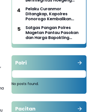
Berintegritas Hoegeng
Awards 2026
Pelaku Curanmor
Ditangkap, Kapolres
Ponorogo Kembalikan
Motor Milik Korban
Satgas Pangan Polres
Magetan Pantau Pasokan
dan Harga Bapokting
Pascalebaran
Polri
,
No posts found.
ma
Pacitan
au