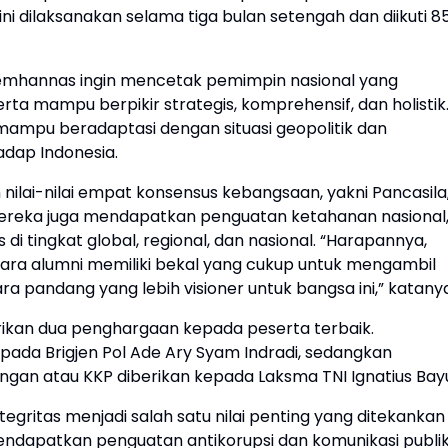
ni dilaksanakan selama tiga bulan setengah dan diikuti 8
 Lemhannas ingin mencetak pemimpin nasional yang
erta mampu berpikir strategis, komprehensif, dan holistik
mampu beradaptasi dengan situasi geopolitik dan
dap Indonesia.
nilai-nilai empat konsensus kebangsaan, yakni Pancasila
 Mereka juga mendapatkan penguatan ketahanan nasional
 di tingkat global, regional, dan nasional. “Harapannya,
para alumni memiliki bekal yang cukup untuk mengambil
a pandang yang lebih visioner untuk bangsa ini,” katanya
kan dua penghargaan kepada peserta terbaik.
ada Brigjen Pol Ade Ary Syam Indradi, sedangkan
ngan atau KKP diberikan kepada Laksma TNI Ignatius Bay
tegritas menjadi salah satu nilai penting yang ditekankan
endapatkan penguatan antikorupsi dan komunikasi publi