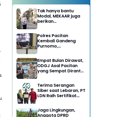
5
Tak hanya bantu
Modal, MEKAAR juga
berikan
Pendampingan Usaha
.
untuk Ibu-ibu, Bantu
Polres Pacitan
Dapur Tetap Ngebul
Kembali Gandeng
Purnomo,
,
Berangkatkan 3 ODGJ
,
Menahun untuk
Empat Bulan Dirawat,
Rehabilitasi
ODGJ Asal Pacitan
yang Sempat Dirantai
.
Kini Dipulangkan
Terima Serangan
Siber saat Lebaran, PT
LDN Raih Sertifikat
u.
Keamanan Siber dari
BSSN, Satu-satunya di
Jaga Lingkungan,
Karesidenan Madiun
k
Anggota DPRD
Raya