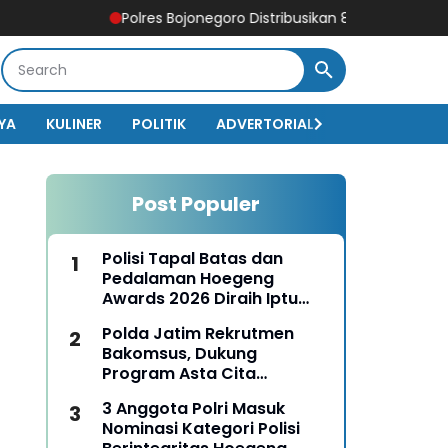
Polres Bojonegoro Distribusikan 8.000 Liter Air Bersih u
YA
KULINER
POLITIK
ADVERTORIAL
BISNIS
EKO
Post Populer
Polisi Tapal Batas dan
Pedalaman Hoegeng
Awards 2026 Diraih Iptu
Motalip Litiloly, Bukti
Polda Jatim Rekrutmen
Pengabdian Humanis di
Bakomsus, Dukung
Nduga
Program Asta Cita
Presiden RI
3 Anggota Polri Masuk
Nominasi Kategori Polisi