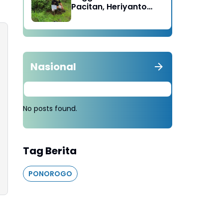
Pacitan, Heriyanto
Minta Masyarakat
Tebang 100 Pohon
diganti Tanam 1000
Pohon
Nasional
No posts found.
Tag Berita
PONOROGO