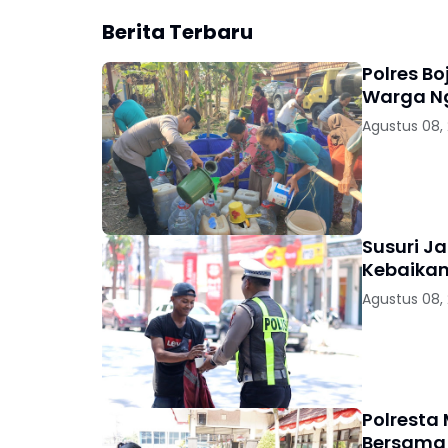
Berita Terbaru
Polres Bo
Warga 
Agustus 08,
Susuri Ja
Kebaikan
Agustus 08,
Polresta
Bersama 