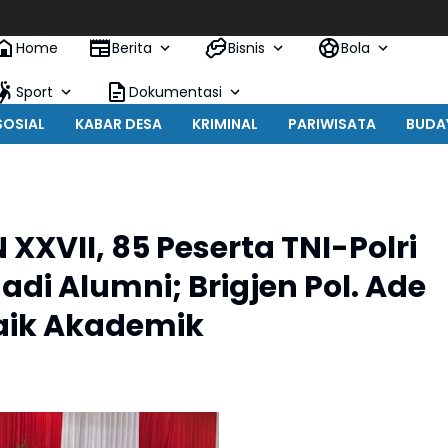
Home
Berita
Bisnis
Bola
Sport
Dokumentasi
SOSIAL
KABAR DESA
KRIMINAL
PARIWISATA
BUDA
XVII, 85 Peserta TNI-Polri
di Alumni; Brigjen Pol. Ade
baik Akademik