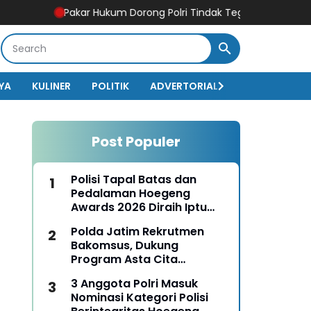
Pakar Hukum Dorong Polri Tindak Tegas Konten Medsos yan
YA
KULINER
POLITIK
ADVERTORIAL
BISNIS
EKO
Post Populer
Polisi Tapal Batas dan
Pedalaman Hoegeng
Awards 2026 Diraih Iptu
Motalip Litiloly, Bukti
Polda Jatim Rekrutmen
Pengabdian Humanis di
Bakomsus, Dukung
Nduga
Program Asta Cita
Presiden RI
3 Anggota Polri Masuk
Nominasi Kategori Polisi