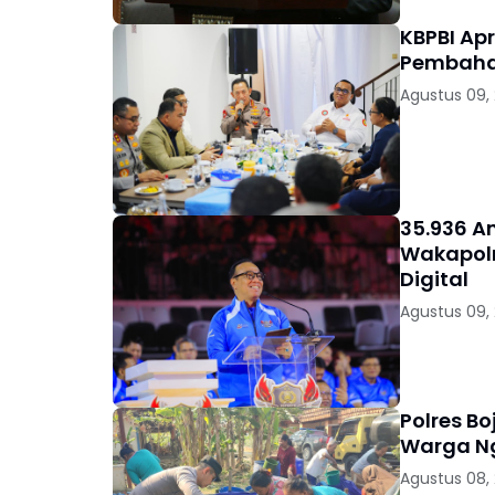
KBPBI Ap
Pembaha
Agustus 09,
35.936 A
Wakapolr
Digital
Agustus 09,
Polres Bo
Warga 
Agustus 08,