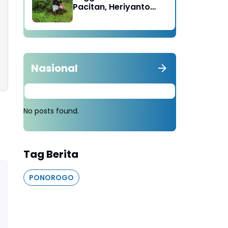
Pacitan, Heriyanto
Minta Masyarakat
Tebang 100 Pohon
diganti Tanam 1000
Pohon
Nasional
No posts found.
Tag Berita
PONOROGO