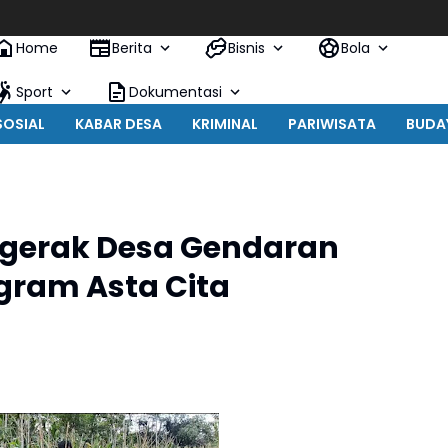
Home
Berita
Bisnis
Bola
Sport
Dokumentasi
SOSIAL
KABAR DESA
KRIMINAL
PARIWISATA
BUDA
ggerak Desa Gendaran
gram Asta Cita