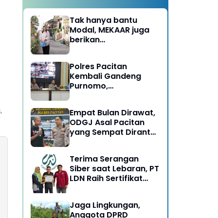
Tak hanya bantu
Modal, MEKAAR juga
berikan
Pendampingan Usaha
untuk Ibu-ibu, Bantu
Polres Pacitan
Dapur Tetap Ngebul
Kembali Gandeng
Purnomo,
Berangkatkan 3 ODGJ
Menahun untuk
.
Empat Bulan Dirawat,
Rehabilitasi
ODGJ Asal Pacitan
yang Sempat Dirantai
Kini Dipulangkan
Terima Serangan
Siber saat Lebaran, PT
LDN Raih Sertifikat
Keamanan Siber dari
BSSN, Satu-satunya di
Jaga Lingkungan,
Karesidenan Madiun
Anggota DPRD
Raya