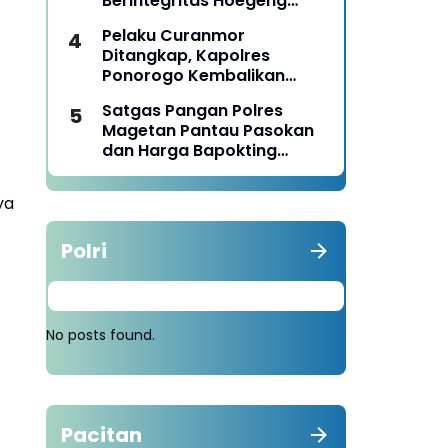
Berintegritas Hoegeng
Awards 2026
Pelaku Curanmor
Ditangkap, Kapolres
Ponorogo Kembalikan
Motor Milik Korban
Satgas Pangan Polres
Magetan Pantau Pasokan
dan Harga Bapokting
Pascalebaran
ya
Polri
No posts found.
Pacitan