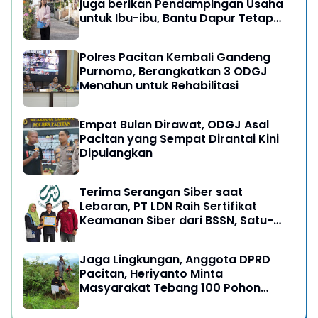
juga berikan Pendampingan Usaha
untuk Ibu-ibu, Bantu Dapur Tetap
Ngebul
Polres Pacitan Kembali Gandeng
Purnomo, Berangkatkan 3 ODGJ
Menahun untuk Rehabilitasi
Empat Bulan Dirawat, ODGJ Asal
Pacitan yang Sempat Dirantai Kini
Dipulangkan
Terima Serangan Siber saat
Lebaran, PT LDN Raih Sertifikat
Keamanan Siber dari BSSN, Satu-
satunya di Karesidenan Madiun
Raya
Jaga Lingkungan, Anggota DPRD
Pacitan, Heriyanto Minta
Masyarakat Tebang 100 Pohon
diganti Tanam 1000 Pohon