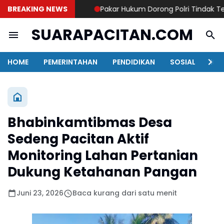
BREAKING NEWS
Pakar Hukum Dorong Polri Tindak Tegas
SUARAPACITAN.COM
HOME
PEMERINTAHAN
PENDIDIKAN
SOSIAL
KAB
Bhabinkamtibmas Desa
Sedeng Pacitan Aktif
Monitoring Lahan Pertanian
Dukung Ketahanan Pangan
Juni 23, 2026
Baca kurang dari satu menit