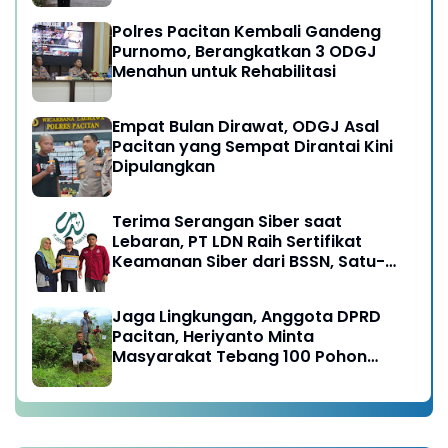
Polres Pacitan Kembali Gandeng
Purnomo, Berangkatkan 3 ODGJ
Menahun untuk Rehabilitasi
Empat Bulan Dirawat, ODGJ Asal
Pacitan yang Sempat Dirantai Kini
Dipulangkan
Terima Serangan Siber saat
Lebaran, PT LDN Raih Sertifikat
Keamanan Siber dari BSSN, Satu-
satunya di Karesidenan Madiun
Raya
Jaga Lingkungan, Anggota DPRD
Pacitan, Heriyanto Minta
Masyarakat Tebang 100 Pohon
diganti Tanam 1000 Pohon