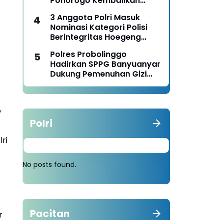
Ponorogo Kembalikan
Motor Milik Korban
3 Anggota Polri Masuk
Nominasi Kategori Polisi
Berintegritas Hoegeng
Awards 2026
Polres Probolinggo
Hadirkan SPPG Banyuanyar
Dukung Pemenuhan Gizi
Nasional
,
Polri
ri
No posts found.
Pacitan
r