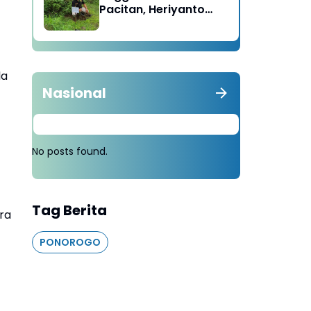
Pacitan, Heriyanto
Minta Masyarakat
Tebang 100 Pohon
diganti Tanam 1000
Pohon
la
Nasional
No posts found.
Tag Berita
ra
PONOROGO