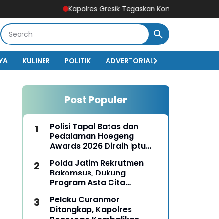
Kapolres Gresik Tegaskan Komitmen Polri Dukung Pend
YA
KULINER
POLITIK
ADVERTORIAL
BISNIS
EKO
Post Populer
Polisi Tapal Batas dan
Pedalaman Hoegeng
Awards 2026 Diraih Iptu
Motalip Litiloly, Bukti
Polda Jatim Rekrutmen
Pengabdian Humanis di
Bakomsus, Dukung
Nduga
Program Asta Cita
Presiden RI
Pelaku Curanmor
Ditangkap, Kapolres