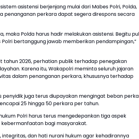
tem asistensi berjenjang mulai dari Mabes Polri, Polda,
ala penanganan perkara dapat segera direspons secara
a, maka Polda harus hadir melakukan asistensi. Begitu pu
 Polri bertanggung jawab memberikan pendampingan,”
 tahun 2026, perhatian publik terhadap penegakan
ayahan. Karena itu, Wakapolri meminta seluruh jajaran
ivitas dalam penanganan perkara, khususnya terhadap
tas penyidik juga terus diupayakan mengingat beban perka
mencapai 25 hingga 50 perkara per tahun.
kum Polri harus terus mengedepankan tiga aspek
an kebermanfaatan bagi masyarakat.
, integritas, dan hati nurani hukum agar kehadirannya