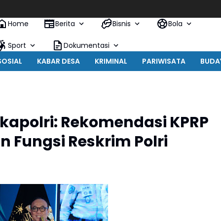
Home
Berita
Bisnis
Bola
Sport
Dokumentasi
SOSIAL
KABAR DESA
KRIMINAL
PARIWISATA
BUDA
kapolri: Rekomendasi KPRP
Fungsi Reskrim Polri