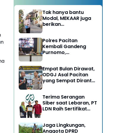
Tak hanya bantu
Modal, MEKAAR juga
berikan
Pendampingan Usaha
n
untuk Ibu-ibu, Bantu
Polres Pacitan
an
Dapur Tetap Ngebul
Kembali Gandeng
Purnomo,
Berangkatkan 3 ODGJ
na
Menahun untuk
Empat Bulan Dirawat,
Rehabilitasi
ODGJ Asal Pacitan
yang Sempat Dirantai
Kini Dipulangkan
Terima Serangan
Siber saat Lebaran, PT
LDN Raih Sertifikat
Keamanan Siber dari
BSSN, Satu-satunya di
Jaga Lingkungan,
Karesidenan Madiun
Anggota DPRD
Raya