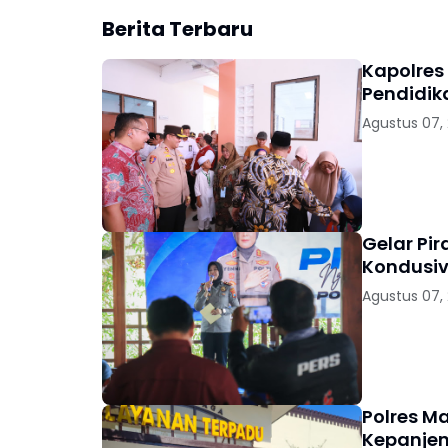
Berita Terbaru
Kapolres
Pendidik
Agustus 07,
Gelar Pi
Kondusiv
Agustus 07,
Polres M
Kepanjen