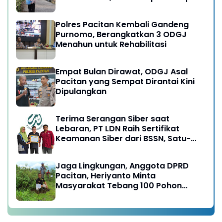
Ngebul
Polres Pacitan Kembali Gandeng
Purnomo, Berangkatkan 3 ODGJ
Menahun untuk Rehabilitasi
Empat Bulan Dirawat, ODGJ Asal
Pacitan yang Sempat Dirantai Kini
Dipulangkan
Terima Serangan Siber saat
Lebaran, PT LDN Raih Sertifikat
Keamanan Siber dari BSSN, Satu-
satunya di Karesidenan Madiun
Raya
Jaga Lingkungan, Anggota DPRD
Pacitan, Heriyanto Minta
Masyarakat Tebang 100 Pohon
diganti Tanam 1000 Pohon