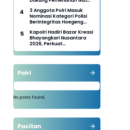
Dukung Pemenuhan Gizi
Nasional
3 Anggota Polri Masuk
Nominasi Kategori Polisi
Berintegritas Hoegeng
Awards 2026
Kapolri Hadiri Bazar Kreasi
Bhayangkari Nusantara
2026, Perkuat
Pemberdayaan UMKM dan
Budaya Lokal
Polri
No posts found.
Pacitan