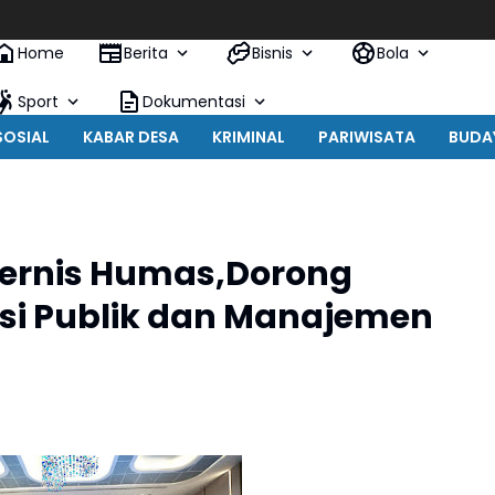
Home
Berita
Bisnis
Bola
Sport
Dokumentasi
SOSIAL
KABAR DESA
KRIMINAL
PARIWISATA
BUDA
kernis Humas,Dorong
i Publik dan Manajemen