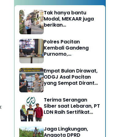
Tak hanya bantu
Modal, MEKAAR juga
berikan
Pendampingan Usaha
untuk Ibu-ibu, Bantu
Polres Pacitan
Dapur Tetap Ngebul
Kembali Gandeng
Purnomo,
Berangkatkan 3 ODGJ
Menahun untuk
Empat Bulan Dirawat,
Rehabilitasi
ODGJ Asal Pacitan
yang Sempat Dirantai
Kini Dipulangkan
Terima Serangan
Siber saat Lebaran, PT
k
LDN Raih Sertifikat
Keamanan Siber dari
BSSN, Satu-satunya di
Jaga Lingkungan,
Karesidenan Madiun
Anggota DPRD
Raya