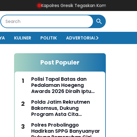
Kapolres Gresik Tegaskan Komitmen Polri Dukung Pend
YA
KULINER
POLITIK
ADVERTORIAL
BISNIS
EKO
Post Populer
Polisi Tapal Batas dan
Pedalaman Hoegeng
Awards 2026 Diraih Iptu
Motalip Litiloly, Bukti
Polda Jatim Rekrutmen
Pengabdian Humanis di
Bakomsus, Dukung
Nduga
Program Asta Cita
Presiden RI
Polres Probolinggo
Hadirkan SPPG Banyuanyar