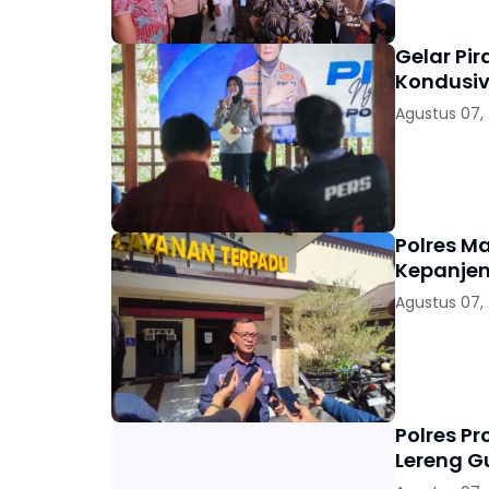
Gelar Pi
Kondusiv
Agustus 07,
Polres M
Kepanjen
Agustus 07,
Polres P
Lereng 