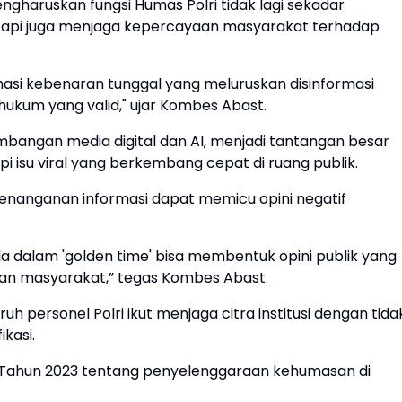
gharuskan fungsi Humas Polri tidak lagi sekadar
tapi juga menjaga kepercayaan masyarakat terhadap
masi kebenaran tunggal yang meluruskan disinformasi
hukum yang valid," ujar Kombes Abast.
bangan media digital dan AI, menjadi tantangan besar
api isu viral yang berkembang cepat di ruang publik.
enanganan informasi dapat memicu opini negatif
lola dalam 'golden time' bisa membentuk opini publik yang
an masyarakat,” tegas Kombes Abast.
h personel Polri ikut menjaga citra institusi dengan tida
ikasi.
 6 Tahun 2023 tentang penyelenggaraan kehumasan di