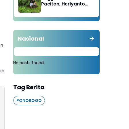
Pacitan, Heriyanto
Minta Masyarakat
Tebang 100 Pohon
diganti Tanam 1000
Pohon
Nasional
en
No posts found.
an
Tag Berita
PONOROGO