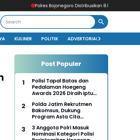
Polres Bojonegoro Distribusikan 8.000 Liter Air Bersih un
YA
KULINER
POLITIK
ADVERTORIAL
BISNIS
EKO
Post Populer
n
Polisi Tapal Batas dan
Pedalaman Hoegeng
Awards 2026 Diraih Iptu
Motalip Litiloly, Bukti
Polda Jatim Rekrutmen
Pengabdian Humanis di
Bakomsus, Dukung
Nduga
Program Asta Cita
Presiden RI
3 Anggota Polri Masuk
Nominasi Kategori Polisi