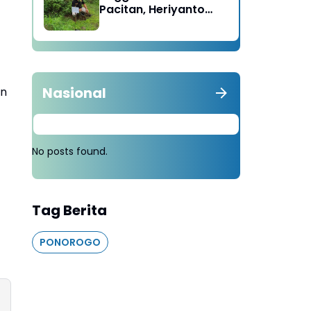
Pacitan, Heriyanto
Minta Masyarakat
Tebang 100 Pohon
diganti Tanam 1000
Pohon
Nasional
an
No posts found.
Tag Berita
PONOROGO