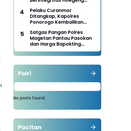
Berintegritas Hoegeng
Awards 2026
Pelaku Curanmor
Ditangkap, Kapolres
Ponorogo Kembalikan
Motor Milik Korban
Satgas Pangan Polres
Magetan Pantau Pasokan
dan Harga Bapokting
Pascalebaran
i
Polri
m
No posts found.
Pacitan
i