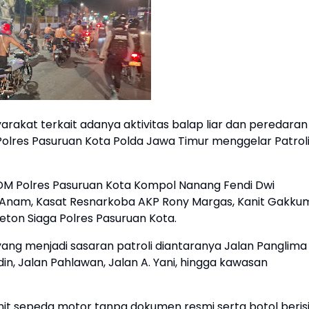
akat terkait adanya aktivitas balap liar dan peredaran
olres Pasuruan Kota Polda Jawa Timur menggelar Patrol
SDM Polres Pasuruan Kota Kompol Nanang Fendi Dwi
ful Anam, Kasat Resnarkoba AKP Rony Margas, Kanit Gakku
leton Siaga Polres Pasuruan Kota.
ang menjadi sasaran patroli diantaranya Jalan Panglima
din, Jalan Pahlawan, Jalan A. Yani, hingga kawasan
it sepeda motor tanpa dokumen resmi serta botol beris