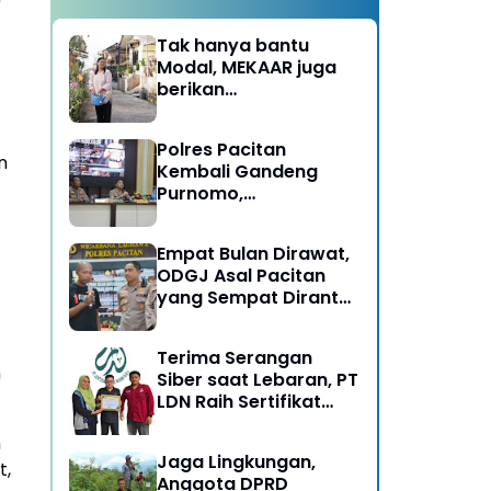
Tak hanya bantu
Modal, MEKAAR juga
berikan
Pendampingan Usaha
untuk Ibu-ibu, Bantu
Polres Pacitan
Dapur Tetap Ngebul
n
Kembali Gandeng
Purnomo,
Berangkatkan 3 ODGJ
Menahun untuk
Empat Bulan Dirawat,
Rehabilitasi
ODGJ Asal Pacitan
yang Sempat Dirantai
Kini Dipulangkan
Terima Serangan
n
Siber saat Lebaran, PT
LDN Raih Sertifikat
Keamanan Siber dari
n
BSSN, Satu-satunya di
Jaga Lingkungan,
Karesidenan Madiun
t,
Anggota DPRD
Raya