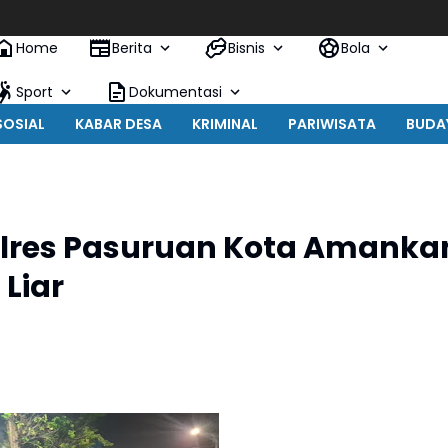
Home
Berita
Bisnis
Bola
Sport
Dokumentasi
SOSIAL
KABAR DESA
KRIMINAL
PARIWISATA
BUDA
Polres Pasuruan Kota Amanka
 Liar