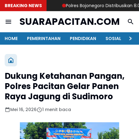
BREAKING NEWS
Polres Bojonegoro Distribusikan 8.000 
SUARAPACITAN.COM
HOME
PEMERINTAHAN
PENDIDIKAN
SOSIAL
KAB
Dukung Ketahanan Pangan,
Polres Pacitan Gelar Panen
Raya Jagung di Sudimoro
Mei 16, 2026
1 menit baca