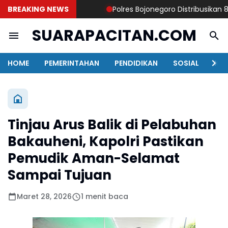
BREAKING NEWS
Polres Bojonegoro Distribusikan 8.000
SUARAPACITAN.COM
HOME
PEMERINTAHAN
PENDIDIKAN
SOSIAL
KAB
Tinjau Arus Balik di Pelabuhan
Bakauheni, Kapolri Pastikan
Pemudik Aman-Selamat
Sampai Tujuan
Maret 28, 2026
1 menit baca