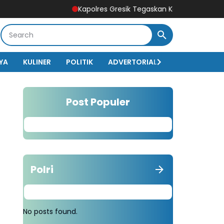
Kapolres Gresik Tegaskan Komitmen Polri Dukung Pe
YA
KULINER
POLITIK
ADVERTORIAL
BISNIS
EKO
Post Populer
Polri
No posts found.