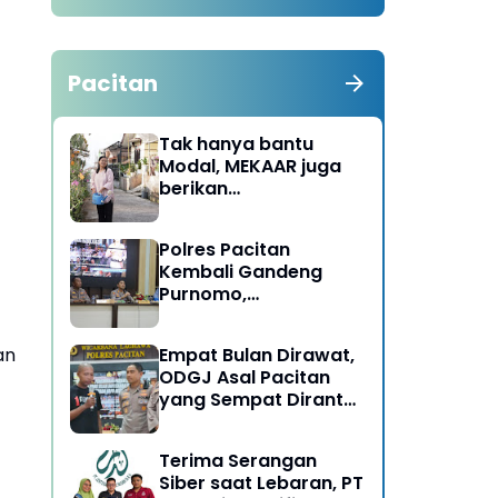
Pacitan
Tak hanya bantu
Modal, MEKAAR juga
berikan
Pendampingan Usaha
untuk Ibu-ibu, Bantu
Polres Pacitan
Dapur Tetap Ngebul
Kembali Gandeng
Purnomo,
Berangkatkan 3 ODGJ
Menahun untuk
an
Empat Bulan Dirawat,
Rehabilitasi
ODGJ Asal Pacitan
yang Sempat Dirantai
Kini Dipulangkan
Terima Serangan
Siber saat Lebaran, PT