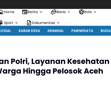
Home
Berita
Bisnis
Bola
Sport
Dokumentasi
SOSIAL
KABAR DESA
KRIMINAL
PARIWISATA
BUDA
n Polri, Layanan Kesehatan
arga Hingga Pelosok Aceh