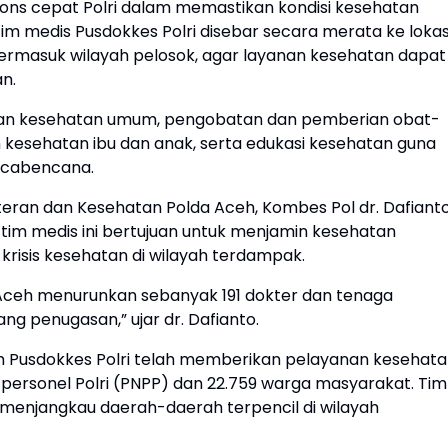
spons cepat Polri dalam memastikan kondisi kesehatan
m medis Pusdokkes Polri disebar secara merata ke lokas
rmasuk wilayah pelosok, agar layanan kesehatan dapat
n.
saan kesehatan umum, pengobatan dan pemberian obat-
 kesehatan ibu dan anak, serta edukasi kesehatan guna
scabencana.
teran dan Kesehatan Polda Aceh, Kombes Pol dr. Dafiant
 tim medis ini bertujuan untuk menjamin kesehatan
krisis kesehatan di wilayah terdampak.
 Aceh menurunkan sebanyak 191 dokter dan tenaga
g penugasan,” ujar dr. Dafianto.
im Pusdokkes Polri telah memberikan pelayanan kesehat
6 personel Polri (PNPP) dan 22.759 warga masyarakat. Tim
menjangkau daerah-daerah terpencil di wilayah