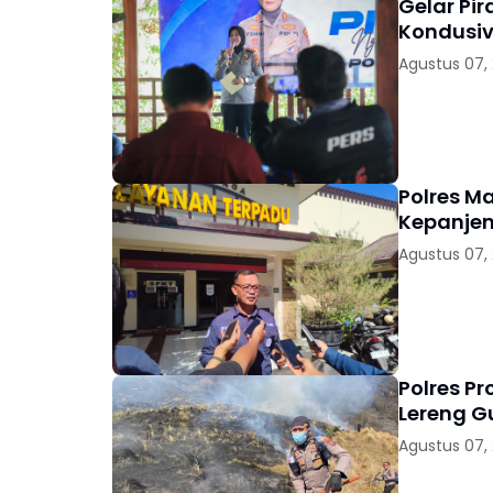
Gelar Pi
Kondusiv
Agustus 07,
Polres M
Kepanjen
Agustus 07,
Polres P
Lereng 
Agustus 07,