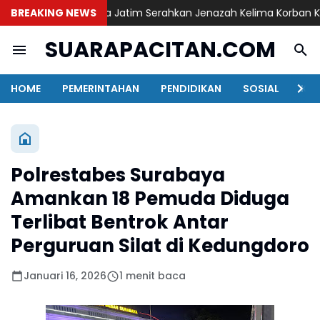
BREAKING NEWS
DVI Polda Jatim Serahkan Jenazah Kelima Korban KM Mut
SUARAPACITAN.COM
HOME
PEMERINTAHAN
PENDIDIKAN
SOSIAL
KAB
Polrestabes Surabaya
Amankan 18 Pemuda Diduga
Terlibat Bentrok Antar
Perguruan Silat di Kedungdoro
Januari 16, 2026
1 menit baca