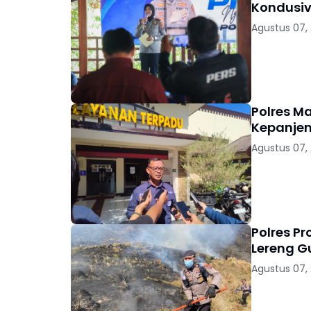
Kondusiv
Agustus 07,
Polres M
Kepanjen
Agustus 07,
Polres P
Lereng 
Agustus 07,