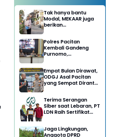
Tak hanya bantu
Modal, MEKAAR juga
berikan
Pendampingan Usaha
untuk Ibu-ibu, Bantu
Polres Pacitan
Dapur Tetap Ngebul
Kembali Gandeng
Purnomo,
Berangkatkan 3 ODGJ
n
Menahun untuk
Empat Bulan Dirawat,
Rehabilitasi
ODGJ Asal Pacitan
yang Sempat Dirantai
Kini Dipulangkan
Terima Serangan
Siber saat Lebaran, PT
a
LDN Raih Sertifikat
Keamanan Siber dari
BSSN, Satu-satunya di
Jaga Lingkungan,
Karesidenan Madiun
Anggota DPRD
Raya