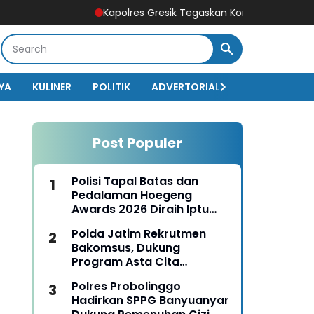
Kapolres Gresik Tegaskan Komitmen Polri Dukung Pen
YA
KULINER
POLITIK
ADVERTORIAL
BISNIS
EKO
Post Populer
Polisi Tapal Batas dan
Pedalaman Hoegeng
Awards 2026 Diraih Iptu
Motalip Litiloly, Bukti
Polda Jatim Rekrutmen
Pengabdian Humanis di
Bakomsus, Dukung
Nduga
Program Asta Cita
Presiden RI
Polres Probolinggo
Hadirkan SPPG Banyuanyar