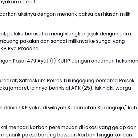
nyakan alamat.
carkan aksinya dengan menarik paksa perhiasan milik
osial, pelaku berusaha menghilangkan jejak dengan cara
buang pakaian dan sandal miliknya ke sungai yang
 AKP Ryo Pradana.
dengan Pasal 479 Ayat (1) KUHP dengan ancaman hukuma
rdarat, Satreskrim Polres Tulungagung bersama Polsek
 jambret lainnya berinisial APK (25), laki-laki, warga
di lain TKP yakni di wilayah Kecamatan Karangrejo," kat
ni mencari korban perempuan di lokasi yang gelap dan
lu menarik paksa barang bawaan korban hingga korban