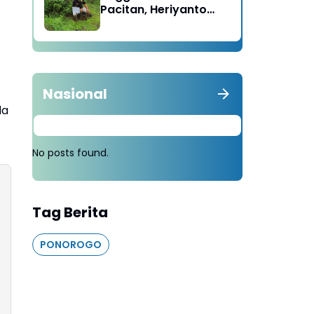
Pacitan, Heriyanto
Minta Masyarakat
Tebang 100 Pohon
diganti Tanam 1000
Pohon
Nasional
da
No posts found.
Tag Berita
PONOROGO