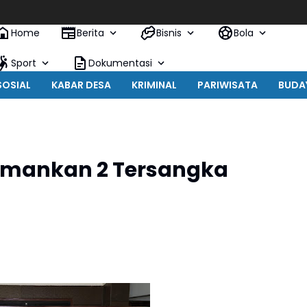
Home
Berita
Bisnis
Bola
Sport
Dokumentasi
SOSIAL
KABAR DESA
KRIMINAL
PARIWISATA
BUDA
Amankan 2 Tersangka