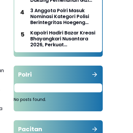
Dukung Pemenuhan Gizi
Nasional
3 Anggota Polri Masuk
Nominasi Kategori Polisi
Berintegritas Hoegeng
Awards 2026
Kapolri Hadiri Bazar Kreasi
Bhayangkari Nusantara
2026, Perkuat
Pemberdayaan UMKM dan
Budaya Lokal
an
Polri
s
No posts found.
a
Pacitan